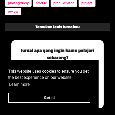
photography
produk
produktivitas
project
review
Temukan Jenis Jurnalmu
Jurnal apa yang ingin kamu pelajari
sekarang?
Aspek diri apa yang paling ingin kamu fokuskan
atau tingkatkan saat ini adalah...
This website uses cookies to ensure you get
the best experience on our website.
Learn more
Temukan Solusinya
Got it!