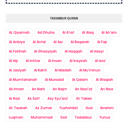
TADABBUR QURAN
AL Qiyamah
Ad Dhuha
Al A'raf
Al Alaq
Al An'am
Al Anbiya
Al Anfal
Al Asr
Al Baqarah
Al Fajr
Al Fatihah
Al Ghasyiyah
Al Haqqah
Al Hasyr
Al Hijr
Al Infitar
Al Insan
Al Insyirah
Al Isra'
Al Jasiyah
Al Kahfi
Al Maidah
Al Mu'minun
Al Mumtahanah
Al Mursalat
Al Qalam
Al Waqiah
Ali Imran
An Nahl
An Najm
An Nazi'at
An Nisa
Ar Rad
As Saff
Asy Syu'ara'
At Takwir
At Taubah
Az Zumar
Fushshilat
Hud
Ibrahim
Luqman
Muhammad
Sad
Tadabbur
Yunus