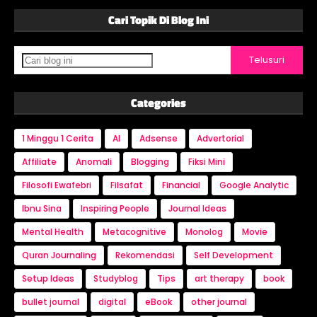
Cari Topik Di Blog Ini
Categories
1 Minggu 1 Cerita
AI
Adsense
Advertorial
Affiliate
Anomali
Blogging
Fiksi Mini
Filosofi Ewafebri
Filsafat
Financial
Google Analytic
Ibnu Sina
Inspiring People
Journal Ideas
Mental Health
Metacognitive
Monolog
Movie
Quran Journaling
Rekomendasi
Self Development
Setup Ideas
Studyblog
Tips
art therapy
book
bullet journal
digital
eBook
other journal