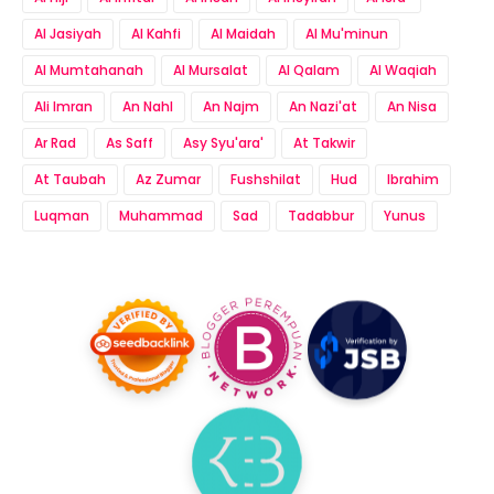
Al Jasiyah
Al Kahfi
Al Maidah
Al Mu'minun
Al Mumtahanah
Al Mursalat
Al Qalam
Al Waqiah
Ali Imran
An Nahl
An Najm
An Nazi'at
An Nisa
Ar Rad
As Saff
Asy Syu'ara'
At Takwir
At Taubah
Az Zumar
Fushshilat
Hud
Ibrahim
Luqman
Muhammad
Sad
Tadabbur
Yunus