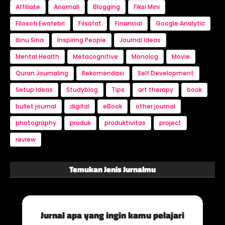
Affiliate
Anomali
Blogging
Fiksi Mini
Filosofi Ewafebri
Filsafat
Financial
Google Analytic
Ibnu Sina
Inspiring People
Journal Ideas
Mental Health
Metacognitive
Monolog
Movie
Quran Journaling
Rekomendasi
Self Development
Setup Ideas
Studyblog
Tips
art therapy
book
bullet journal
digital
eBook
other journal
photography
produk
produktivitas
project
review
Temukan Jenis Jurnalmu
Jurnal apa yang ingin kamu pelajari