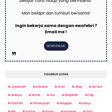
belajar cara hidup yang bermakna."
Mari belajar dan tumbuh bersama!
Ingin bekerja sama dengan ewafebri ?
Email me !
TADABBUR QURAN
AL Qiyamah
Ad Dhuha
Al A'raf
Al Alaq
Al An'am
Al Anbiya
Al Anfal
Al Asr
Al Baqarah
Al Fajr
Al Fatihah
Al Ghasyiyah
Al Haqqah
Al Hasyr
Al Hijr
Al Infitar
Al Insan
Al Insyirah
Al Isra'