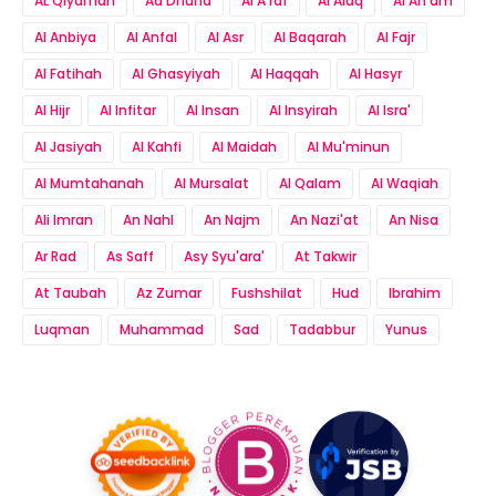
AL Qiyamah
Ad Dhuha
Al A'raf
Al Alaq
Al An'am
Al Anbiya
Al Anfal
Al Asr
Al Baqarah
Al Fajr
Al Fatihah
Al Ghasyiyah
Al Haqqah
Al Hasyr
Al Hijr
Al Infitar
Al Insan
Al Insyirah
Al Isra'
Al Jasiyah
Al Kahfi
Al Maidah
Al Mu'minun
Al Mumtahanah
Al Mursalat
Al Qalam
Al Waqiah
Ali Imran
An Nahl
An Najm
An Nazi'at
An Nisa
Ar Rad
As Saff
Asy Syu'ara'
At Takwir
At Taubah
Az Zumar
Fushshilat
Hud
Ibrahim
Luqman
Muhammad
Sad
Tadabbur
Yunus