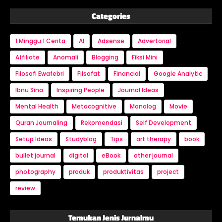
Categories
1 Minggu 1 Cerita
AI
Adsense
Advertorial
Affiliate
Anomali
Blogging
Fiksi Mini
Filosofi Ewafebri
Filsafat
Financial
Google Analytic
Ibnu Sina
Inspiring People
Journal Ideas
Mental Health
Metacognitive
Monolog
Movie
Quran Journaling
Rekomendasi
Self Development
Setup Ideas
Studyblog
Tips
art therapy
book
bullet journal
digital
eBook
other journal
photography
produk
produktivitas
project
review
Temukan Jenis Jurnalmu