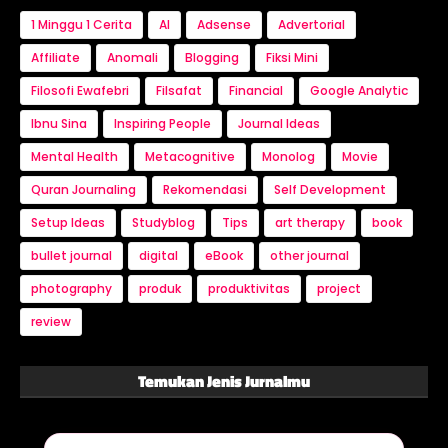
1 Minggu 1 Cerita
AI
Adsense
Advertorial
Affiliate
Anomali
Blogging
Fiksi Mini
Filosofi Ewafebri
Filsafat
Financial
Google Analytic
Ibnu Sina
Inspiring People
Journal Ideas
Mental Health
Metacognitive
Monolog
Movie
Quran Journaling
Rekomendasi
Self Development
Setup Ideas
Studyblog
Tips
art therapy
book
bullet journal
digital
eBook
other journal
photography
produk
produktivitas
project
review
Temukan Jenis Jurnalmu