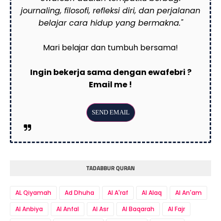
journaling, filosofi, refleksi diri, dan perjalanan
belajar cara hidup yang bermakna."
Mari belajar dan tumbuh bersama!
Ingin bekerja sama dengan ewafebri ?
Email me !
TADABBUR QURAN
AL Qiyamah
Ad Dhuha
Al A'raf
Al Alaq
Al An'am
Al Anbiya
Al Anfal
Al Asr
Al Baqarah
Al Fajr