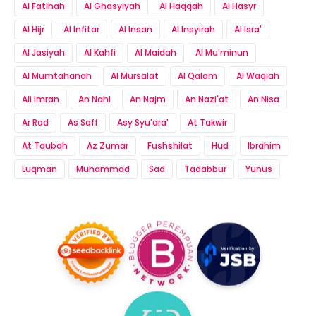
Al Fatihah
Al Ghasyiyah
Al Haqqah
Al Hasyr
Al Hijr
Al Infitar
Al Insan
Al Insyirah
Al Isra'
Al Jasiyah
Al Kahfi
Al Maidah
Al Mu'minun
Al Mumtahanah
Al Mursalat
Al Qalam
Al Waqiah
Ali Imran
An Nahl
An Najm
An Nazi'at
An Nisa
Ar Rad
As Saff
Asy Syu'ara'
At Takwir
At Taubah
Az Zumar
Fushshilat
Hud
Ibrahim
Luqman
Muhammad
Sad
Tadabbur
Yunus