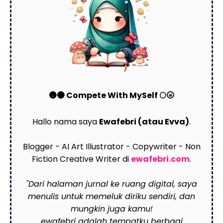
🌚🌑 Compete With MySelf 🌕🌝
Hallo nama saya
Ewafebri (atau Evva)
.
Blogger - AI Art Illustrator - Copywriter - Non
Fiction Creative Writer di
ewafebri.com
.
"Dari halaman jurnal ke ruang digital, saya
menulis untuk memeluk diriku sendiri, dan
mungkin juga kamu!
ewafebri adalah tempatku berbagi