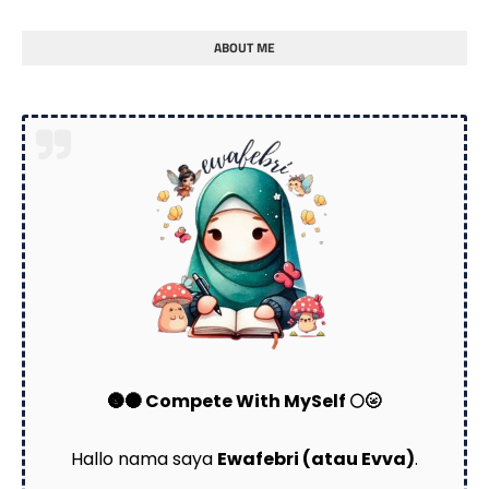
ABOUT ME
🌚🌑 Compete With MySelf 🌕🌝
Hallo nama saya
Ewafebri (atau Evva)
.