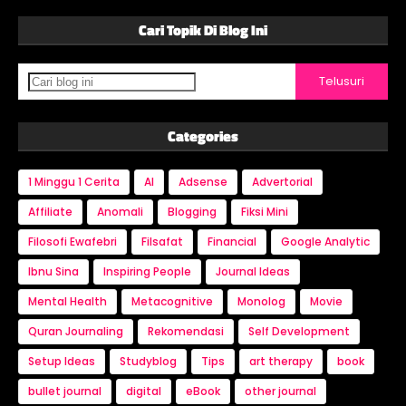
Cari Topik Di Blog Ini
Categories
1 Minggu 1 Cerita
AI
Adsense
Advertorial
Affiliate
Anomali
Blogging
Fiksi Mini
Filosofi Ewafebri
Filsafat
Financial
Google Analytic
Ibnu Sina
Inspiring People
Journal Ideas
Mental Health
Metacognitive
Monolog
Movie
Quran Journaling
Rekomendasi
Self Development
Setup Ideas
Studyblog
Tips
art therapy
book
bullet journal
digital
eBook
other journal