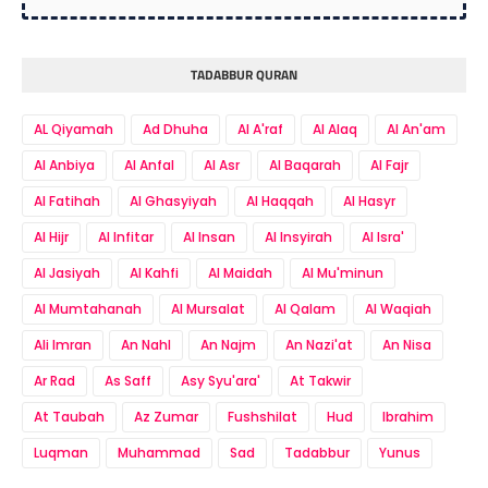
TADABBUR QURAN
AL Qiyamah
Ad Dhuha
Al A'raf
Al Alaq
Al An'am
Al Anbiya
Al Anfal
Al Asr
Al Baqarah
Al Fajr
Al Fatihah
Al Ghasyiyah
Al Haqqah
Al Hasyr
Al Hijr
Al Infitar
Al Insan
Al Insyirah
Al Isra'
Al Jasiyah
Al Kahfi
Al Maidah
Al Mu'minun
Al Mumtahanah
Al Mursalat
Al Qalam
Al Waqiah
Ali Imran
An Nahl
An Najm
An Nazi'at
An Nisa
Ar Rad
As Saff
Asy Syu'ara'
At Takwir
At Taubah
Az Zumar
Fushshilat
Hud
Ibrahim
Luqman
Muhammad
Sad
Tadabbur
Yunus