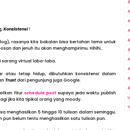
A
A
A
g,
Konsistensi
!
A
A
log), rasanya kita bakalan bisa bertahan lama untuk
bosan dan jenuh itu akan menghampirimu. Hihihi..
A
A
 sarang virtual laba-laba.
A
ar atau tetap hidup, dibutuhkan konsistensi dalam
A
kan
Trust
dari pengunjung juga Google.
A
atkan fitur
schedule post
supaya jeda waktu
publish
lagi jika kita tipikal orang yang moody.
Y
n bisa menghasilkan 5 hingga 10 tulisan dalam seminggu.
n pun belum tentu menghasilkan satu tulisan pun.