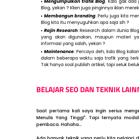
Mengumpulkan trafik Blog
. Kalo gak ad
Blog, yekan ? Klien juga pinginnya iklan mer
Membangun branding
. Perlu juga kita 
Blog kita itu menyuguhkan apa saja sih ?
Rajin Research
. Research dalam dunia Blog
yang akan digunakan, maupun materi ya
informasi yang salah, yekan ?
Maintenance
. Percaya deh, kalo Blog kali
dalam beberapa waktu saja trafik yang terk
Tak hanya soal publish artikel, tapi seluk bel
BELAJAR SEO DAN TEKNIK LAIN
Saat pertama kali saya ingin serius menge
Menulis Yang Tinggi". Tapi ternyata moda
pembaca. Hahaha...
Ada banyak teknik yang perlu kita pelajari