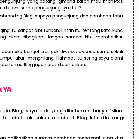
a pengunjung yang datang, gimana kalian mau monetasi
eka dibawa sama pengunjung. Iya tho ?
membranding Blog, supaya pengunjung dan pembaca tahu,
ging itu sangat dibutuhkan. Entah itu tentang kata kunci
ng akan dibagikan. Jangan sampai kita memberikan
an udah oke banget trus gak di-
maintenance
sama sekali,
umpul akan menghilang. Hahhaa.. itu sering saya alami.
uk performa Blog juga harus diperhatikan.
NYA
lola Blog, saya pikir yang dibutuhkan hanya "Minat
l tersebut tak cukup membuat Blog kita dikunjungi
 dan aplikasikan supaya pembaca mengenali Blog kita.