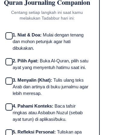
Quran Journaling Companion
Centang setiap langkah ini saat kamu
melakukan Tadabbur hari ini:
1. Niat & Doa:
Mulai dengan tenang
dan mohon petunjuk agar hati
dibukakan.
2. Pilih Ayat:
Buka Al-Quran, pilih satu
ayat yang menyentuh hatimu saat ini.
3. Menyalin (Khat):
Tulis ulang teks
Arab dan artinya di buku jurnalmu agar
lebih meresap.
4. Pahami Konteks:
Baca tafsir
ringkas atau Asbabun Nuzul (sebab
ayat turun) di aplikasi/buku.
5. Refleksi Personal:
Tuliskan apa