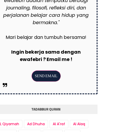
ewafebri adalah tempatku berbagi
journaling, filosofi, refleksi diri, dan
perjalanan belajar cara hidup yang
bermakna."
Mari belajar dan tumbuh bersama!
Ingin bekerja sama dengan
ewafebri ? Email me !
TADABBUR QURAN
L Qiyamah
Ad Dhuha
Al A'raf
Al Alaq