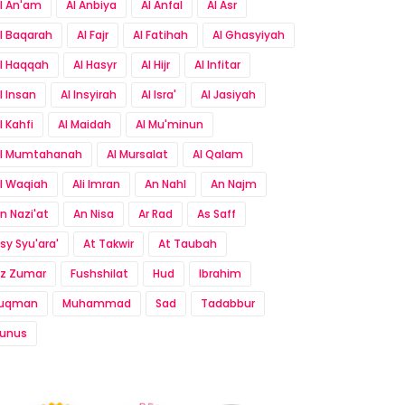
l An'am
Al Anbiya
Al Anfal
Al Asr
l Baqarah
Al Fajr
Al Fatihah
Al Ghasyiyah
l Haqqah
Al Hasyr
Al Hijr
Al Infitar
l Insan
Al Insyirah
Al Isra'
Al Jasiyah
l Kahfi
Al Maidah
Al Mu'minun
l Mumtahanah
Al Mursalat
Al Qalam
l Waqiah
Ali Imran
An Nahl
An Najm
n Nazi'at
An Nisa
Ar Rad
As Saff
sy Syu'ara'
At Takwir
At Taubah
z Zumar
Fushshilat
Hud
Ibrahim
Luqman
Muhammad
Sad
Tadabbur
unus