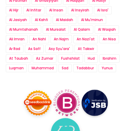
Al Fatihah
Al Ghasyiyah
Al Haqqah
Al Hasyr
Al Hijr
Al Infitar
Al Insan
Al Insyirah
Al Isra'
Al Jasiyah
Al Kahfi
Al Maidah
Al Mu'minun
Al Mumtahanah
Al Mursalat
Al Qalam
Al Waqiah
Ali Imran
An Nahl
An Najm
An Nazi'at
An Nisa
Ar Rad
As Saff
Asy Syu'ara'
At Takwir
At Taubah
Az Zumar
Fushshilat
Hud
Ibrahim
Luqman
Muhammad
Sad
Tadabbur
Yunus