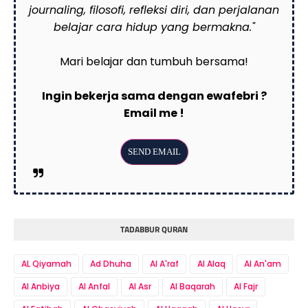
journaling, filosofi, refleksi diri, dan perjalanan
belajar cara hidup yang bermakna."
Mari belajar dan tumbuh bersama!
Ingin bekerja sama dengan ewafebri ?
Email me !
TADABBUR QURAN
AL Qiyamah
Ad Dhuha
Al A'raf
Al Alaq
Al An'am
Al Anbiya
Al Anfal
Al Asr
Al Baqarah
Al Fajr