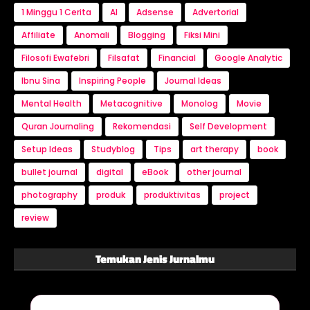
1 Minggu 1 Cerita
AI
Adsense
Advertorial
Affiliate
Anomali
Blogging
Fiksi Mini
Filosofi Ewafebri
Filsafat
Financial
Google Analytic
Ibnu Sina
Inspiring People
Journal Ideas
Mental Health
Metacognitive
Monolog
Movie
Quran Journaling
Rekomendasi
Self Development
Setup Ideas
Studyblog
Tips
art therapy
book
bullet journal
digital
eBook
other journal
photography
produk
produktivitas
project
review
Temukan Jenis Jurnalmu