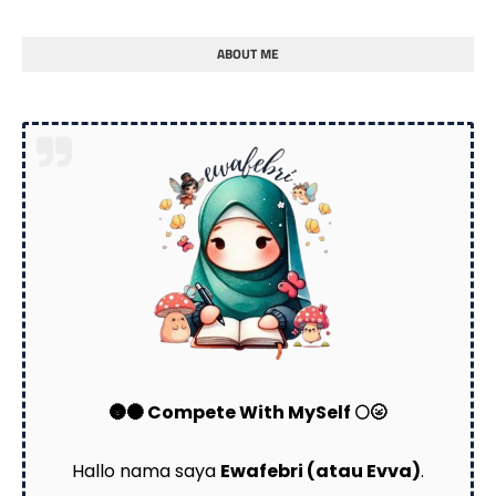
ABOUT ME
🌚🌑 Compete With MySelf 🌕🌝
Hallo nama saya
Ewafebri (atau Evva)
.