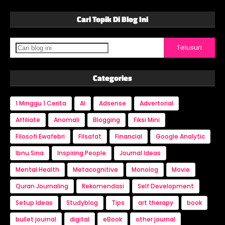
Cari Topik Di Blog Ini
Categories
1 Minggu 1 Cerita
AI
Adsense
Advertorial
Affiliate
Anomali
Blogging
Fiksi Mini
Filosofi Ewafebri
Filsafat
Financial
Google Analytic
Ibnu Sina
Inspiring People
Journal Ideas
Mental Health
Metacognitive
Monolog
Movie
Quran Journaling
Rekomendasi
Self Development
Setup Ideas
Studyblog
Tips
art therapy
book
bullet journal
digital
eBook
other journal