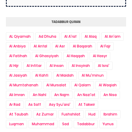
TADABBUR QURAN
AL Qiyamah
Ad Dhuha
Al A'raf
Al Alaq
Al An'am
Al Anbiya
Al Anfal
Al Asr
Al Baqarah
Al Fajr
Al Fatihah
Al Ghasyiyah
Al Haqqah
Al Hasyr
Al Hijr
Al Infitar
Al Insan
Al Insyirah
Al Isra'
Al Jasiyah
Al Kahfi
Al Maidah
Al Mu'minun
Al Mumtahanah
Al Mursalat
Al Qalam
Al Waqiah
Ali Imran
An Nahl
An Najm
An Nazi'at
An Nisa
Ar Rad
As Saff
Asy Syu'ara'
At Takwir
At Taubah
Az Zumar
Fushshilat
Hud
Ibrahim
Luqman
Muhammad
Sad
Tadabbur
Yunus