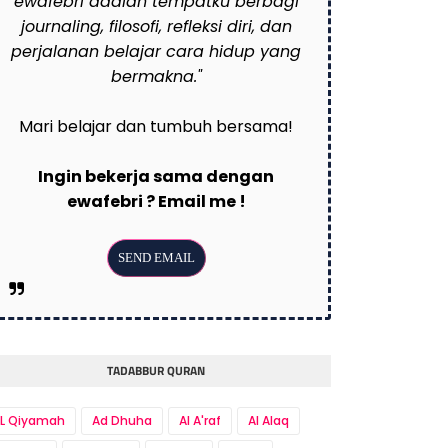
ewafebri adalah tempatku berbagi
journaling, filosofi, refleksi diri, dan
perjalanan belajar cara hidup yang
bermakna."
Mari belajar dan tumbuh bersama!
Ingin bekerja sama dengan
ewafebri ? Email me !
TADABBUR QURAN
L Qiyamah
Ad Dhuha
Al A'raf
Al Alaq