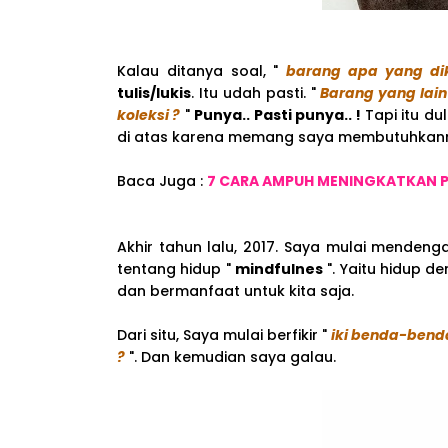
Kalau ditanya soal, "
barang apa yang dik
tulis/lukis
. Itu udah pasti. "
Barang yang lain
koleksi ?
"
Punya.. Pasti punya.. !
Tapi itu du
di atas karena memang saya membutuhkan
Baca Juga :
7 CARA AMPUH MENINGKATKAN 
Akhir tahun lalu, 2017. Saya mulai menden
tentang hidup "
mindfulnes
". Yaitu hidup d
dan bermanfaat untuk kita saja.
Dari situ, Saya mulai berfikir "
iki benda-benda
?
". Dan kemudian saya galau.