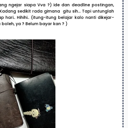
ang ngejar siapa Vva ?) ide dan deadline postingan,
adang sedikit rada gimana gitu sih... Tapi untunglah
ari.. Hihihi.. (itung-itung belajar kalo nanti dikejar-
u boleh, ya ? Belum bayar kan ? )