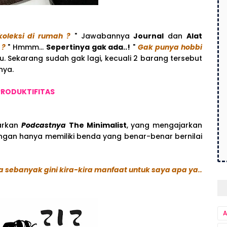
oleksi di rumah ?
" Jawabannya
Journal
dan
Alat
 ?
" Hmmm...
Sepertinya gak ada..!
"
Gak punya hobbi
lu. Sekarang sudah gak lagi, kecuali 2 barang tersebut
nya.
PRODUKTIFITAS
garkan
Podcastnya
The Minimalist
, yang mengajarkan
engan hanya memiliki benda yang benar-benar bernilai
 sebanyak gini kira-kira manfaat untuk saya apa ya..
A