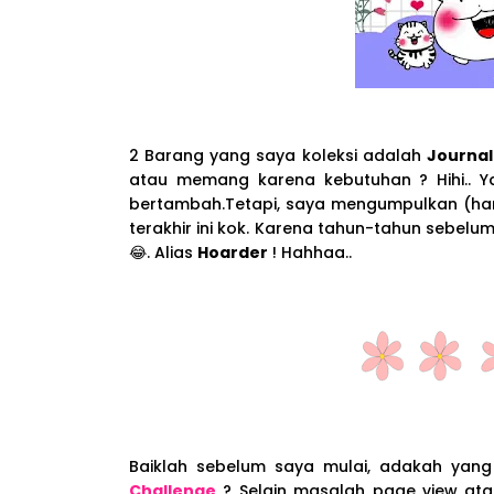
2 Barang yang saya koleksi adalah
Journal
atau memang karena kebutuhan ? Hihi.. Y
bertambah.Tetapi, saya mengumpulkan (hanya)
terakhir ini kok. Karena tahun-tahun sebel
😂. Alias
Hoarder
! Hahhaa..
Baiklah sebelum saya mulai, adakah yan
Challenge
? Selain masalah page view atau