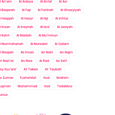
l An'am
Al Anbiya
Al Anfal
Al Asr
l Baqarah
Al Fajr
Al Fatihah
Al Ghasyiyah
l Haqqah
Al Hasyr
Al Hijr
Al Infitar
l Insan
Al Insyirah
Al Isra'
Al Jasiyah
l Kahfi
Al Maidah
Al Mu'minun
l Mumtahanah
Al Mursalat
Al Qalam
l Waqiah
Ali Imran
An Nahl
An Najm
n Nazi'at
An Nisa
Ar Rad
As Saff
sy Syu'ara'
At Takwir
At Taubah
z Zumar
Fushshilat
Hud
Ibrahim
Luqman
Muhammad
Sad
Tadabbur
unus