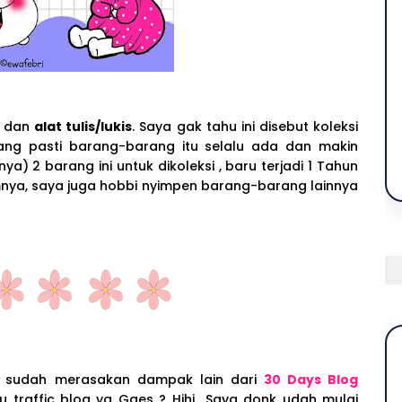
dan
alat tulis/lukis
. Saya gak tahu ini disebut koleksi
ang pasti barang-barang itu selalu ada dan makin
 2 barang ini untuk dikoleksi , baru terjadi 1 Tahun
umnya, saya juga hobbi nyimpen barang-barang lainnya
g sudah merasakan dampak lain dari
30 Days Blog
 traffic blog ya Gaes ? Hihi.. Saya donk udah mulai