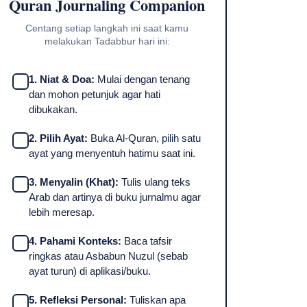
Quran Journaling Companion
Centang setiap langkah ini saat kamu
melakukan Tadabbur hari ini:
1. Niat & Doa:
Mulai dengan tenang
dan mohon petunjuk agar hati
dibukakan.
2. Pilih Ayat:
Buka Al-Quran, pilih satu
ayat yang menyentuh hatimu saat ini.
3. Menyalin (Khat):
Tulis ulang teks
Arab dan artinya di buku jurnalmu agar
lebih meresap.
4. Pahami Konteks:
Baca tafsir
ringkas atau Asbabun Nuzul (sebab
ayat turun) di aplikasi/buku.
5. Refleksi Personal:
Tuliskan apa