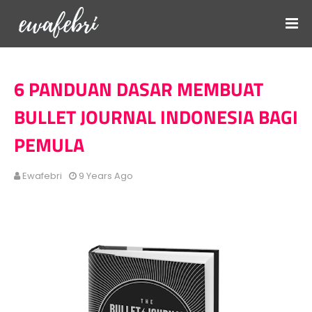
6 PANDUAN DASAR MEMBUAT
BULLET JOURNAL INDONESIA BAGI
PEMULA
Ewafebri
9 Years Ago