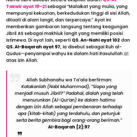
Takwir ayat 19–21
sebagai “Malaikat yang mulia, yang
mempunyai kekuatan, berkedudukan tinggi di sisi Allah,
ditaati di alam langit, dan terpercaya.” Ayat ini
memberikan gambaran langsung tentang keagungan
Jibril AS sebagai makhluk langit yang memiliki posisi
istimewa. Di ayat lain, seperti
QS. An-Nahl ayat 102
dan
QS. Al-Baqarah ayat 97,
ia disebut sebagai Ruh al-
Qudus—penyampai wahyu ke dalam hati Rasulullah ﷺ
atas izin Allah.
Allah Subhanahu wa Ta'ala berfirman:
Katakanlah (Nabi Muhammad), “Siapa yang
menjadi musuh Jibril?” Padahal, dialah yang telah
menurunkan (Al-Qur’an) ke dalam hatimu
dengan izin Allah sebagai pembenaran terhadap
apa (kitab-kitab) yang terdahulu, dan petunjuk
serta berita gembira bagi orang-orang beriman.”
Al-Baqarah [2]:97