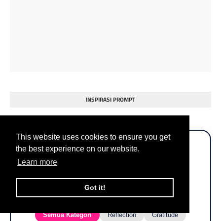
INSPIRASI PROMPT
This website uses cookies to ensure you get
the best experience on our website.
📓
Learn more
Journaling Prompt Generator
Got it!
Pilih fokus refleksi jiwamu hari ini:
Semua Kategori
Reflection
Gratitude