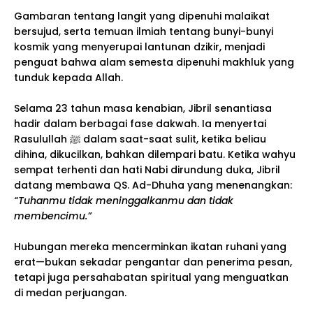
Gambaran tentang langit yang dipenuhi malaikat
bersujud, serta temuan ilmiah tentang bunyi-bunyi
kosmik yang menyerupai lantunan dzikir, menjadi
penguat bahwa alam semesta dipenuhi makhluk yang
tunduk kepada Allah.
Selama 23 tahun masa kenabian, Jibril senantiasa
hadir dalam berbagai fase dakwah. Ia menyertai
Rasulullah ﷺ dalam saat-saat sulit, ketika beliau
dihina, dikucilkan, bahkan dilempari batu. Ketika wahyu
sempat terhenti dan hati Nabi dirundung duka, Jibril
datang membawa QS. Ad-Dhuha yang menenangkan:
“Tuhanmu tidak meninggalkanmu dan tidak
membencimu.”
Hubungan mereka mencerminkan ikatan ruhani yang
erat—bukan sekadar pengantar dan penerima pesan,
tetapi juga persahabatan spiritual yang menguatkan
di medan perjuangan.