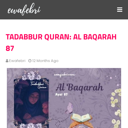
TADABBUR QURAN: AL BAQARAH
87
Ewafebri
12 Months Ago