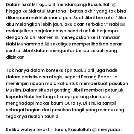
Dalam Isra’ Mi’raj, Jibril mendampingi Rasulullah ﷺ
hingga ke Sidratul Muntaha—batas akhir yang tak bisa
dilampaui makhluk mana pun. Saat Jibril berkata, “Jika
aku melangkah lebih jauh, aku akan terbakar,” Nabi ﷺ
melanjutkan perjalanannya sendiri untuk berjumpa
dengan Allah. Momen ini menegaskan keistimewaan
Nabi Muhammad ﷺ sekaligus memperlihatkan peran
sentral Jibril dalam mengantar beliau sejauh yang
diizinkan.
Tak hanya dalam konteks spiritual, Jibril juga hadir
dalam peristiwa strategis, seperti Perang Badar. Ia
memimpin ribuan malaikat untuk memperkuat pasukan
Muslim. Dalam situasi genting, Jibril memberi petunjuk
kepada Nabi tentang strategi perang dan cara
menghadapi makar kaum Quraisy. Di sini, ia tampil
sebagai bagian dari pasukan langit yang mendukung
tegaknya risalah tauhid.
Ketika wahyu terakhir turun, Rasulullah ﷺ menyadari