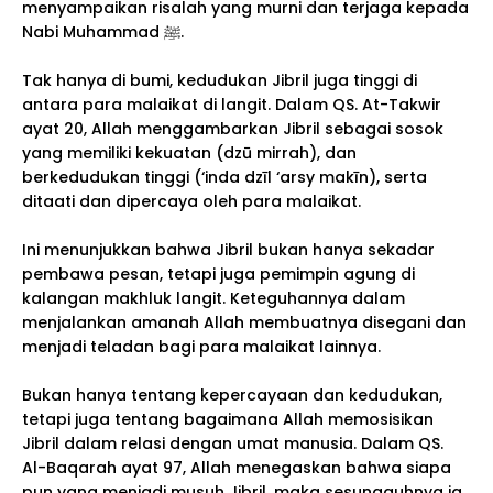
menyampaikan risalah yang murni dan terjaga kepada
Nabi Muhammad ﷺ.
Tak hanya di bumi, kedudukan Jibril juga tinggi di
antara para malaikat di langit. Dalam QS. At-Takwir
ayat 20, Allah menggambarkan Jibril sebagai sosok
yang memiliki kekuatan (dzū mirrah), dan
berkedudukan tinggi (‘inda dzīl ‘arsy makīn), serta
ditaati dan dipercaya oleh para malaikat.
Ini menunjukkan bahwa Jibril bukan hanya sekadar
pembawa pesan, tetapi juga pemimpin agung di
kalangan makhluk langit. Keteguhannya dalam
menjalankan amanah Allah membuatnya disegani dan
menjadi teladan bagi para malaikat lainnya.
Bukan hanya tentang kepercayaan dan kedudukan,
tetapi juga tentang bagaimana Allah memosisikan
Jibril dalam relasi dengan umat manusia. Dalam QS.
Al-Baqarah ayat 97, Allah menegaskan bahwa siapa
pun yang menjadi musuh Jibril, maka sesungguhnya ia