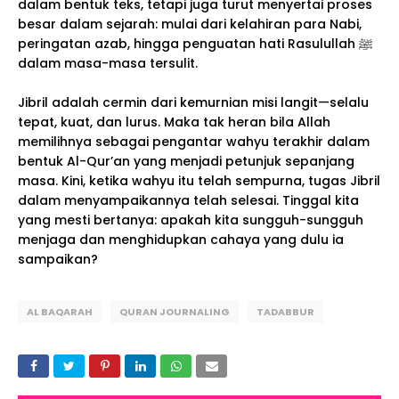
dalam bentuk teks, tetapi juga turut menyertai proses
besar dalam sejarah: mulai dari kelahiran para Nabi,
peringatan azab, hingga penguatan hati Rasulullah ﷺ
dalam masa-masa tersulit.
Jibril adalah cermin dari kemurnian misi langit—selalu
tepat, kuat, dan lurus. Maka tak heran bila Allah
memilihnya sebagai pengantar wahyu terakhir dalam
bentuk Al-Qur’an yang menjadi petunjuk sepanjang
masa. Kini, ketika wahyu itu telah sempurna, tugas Jibril
dalam menyampaikannya telah selesai. Tinggal kita
yang mesti bertanya: apakah kita sungguh-sungguh
menjaga dan menghidupkan cahaya yang dulu ia
sampaikan?
AL BAQARAH
QURAN JOURNALING
TADABBUR