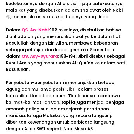
kedekatannya dengan Allah. Jibril juga satu-satunya
malaikat yang disebutkan dalam shalawat oleh Nabi
ﷺ, menunjukkan status spiritualnya yang tinggi.
Dalam
QS. An-Nahl:
102
misalnya, disebutkan bahwa
Jibril adalah yang menurunkan wahyu ke dalam hati
Rasulullah dengan izin Allah, membawa kebenaran
sebagai petunjuk dan kabar gembira. Sementara
dalam
QS. Asy-Syu’ara
:193-194
, Jibril disebut sebagai
Ruhul Amin yang menurunkan Al-Qur’an ke dalam hati
Rasulullah.
Penyebutan-penyebutan ini menunjukkan betapa
agung dan mulianya posisi Jibril dalam proses
komunikasi langit dan bumi. Tidak hanya membawa
kalimat-kalimat ilahiyah, tapi ia juga menjadi penjaga
amanah paling suci dalam sejarah peradaban
manusia. Ia juga Malaikat yang secara langsung
diberikan kewenangan untuk berbicara langsung
dengan Allah SWT seperti Nabi Musa AS.