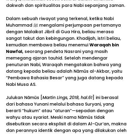
dakwah dan spiritualitas para Nabi sepanjang zaman.
Dalam sebuah riwayat yang terkenal, ketika Nabi
Muhammad ﷺ mengalami perjumpaan pertamanya
dengan Malaikat Jibril di Gua Hira, beliau merasa
sangat takut dan kebingungan. Khadijah, istri beliau,
kemudian membawa beliau menemui
Waraqah bin
Nawfal,
seorang pendeta Nasrani yang masih
memegang ajaran tauhid. Setelah mendengar
penuturan Nabi, Waraqah mengatakan bahwa yang
datang kepada beliau adalah Nāmūs al-Akbar, yaitu
“Pembawa Rahasia Besar” yang juga datang kepada
Nabi Musa AS.
Julukan Nāmūs [
Martin Lings, 2018, hal.61
] ini berasal
dari bahasa Yunani melalui bahasa Suryani, yang
berarti “hukum” atau “aturan”—sepadan dengan
wahyu atau syariat. Meski nama Nāmūs tidak
disebutkan secara eksplisit di dalam Al-Qur’an, makna
dan perannya identik dengan apa yang dilakukan oleh