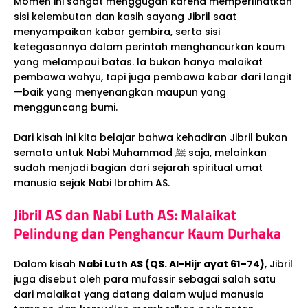
Momen ini sangat menggugah karena memperlihatkan
sisi kelembutan dan kasih sayang Jibril saat
menyampaikan kabar gembira, serta sisi
ketegasannya dalam perintah menghancurkan kaum
yang melampaui batas. Ia bukan hanya malaikat
pembawa wahyu, tapi juga pembawa kabar dari langit
—baik yang menyenangkan maupun yang
mengguncang bumi.
Dari kisah ini kita belajar bahwa kehadiran Jibril bukan
semata untuk Nabi Muhammad ﷺ saja, melainkan
sudah menjadi bagian dari sejarah spiritual umat
manusia sejak Nabi Ibrahim AS.
Jibril AS dan Nabi Luth AS: Malaikat
Pelindung dan Penghancur Kaum Durhaka
Dalam kisah
Nabi Luth AS (QS. Al-Hijr ayat 61–74)
, Jibril
juga disebut oleh para mufassir sebagai salah satu
dari malaikat yang datang dalam wujud manusia