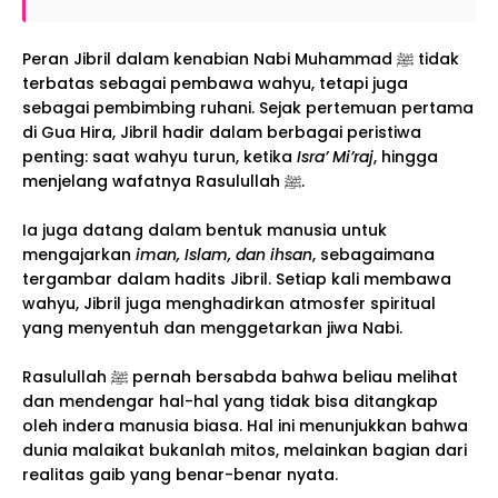
Peran Jibril dalam kenabian Nabi Muhammad ﷺ tidak
terbatas sebagai pembawa wahyu, tetapi juga
sebagai pembimbing ruhani. Sejak pertemuan pertama
di Gua Hira, Jibril hadir dalam berbagai peristiwa
penting: saat wahyu turun, ketika
Isra’ Mi’raj
, hingga
menjelang wafatnya Rasulullah ﷺ.
Ia juga datang dalam bentuk manusia untuk
mengajarkan
iman, Islam, dan ihsan
, sebagaimana
tergambar dalam hadits Jibril. Setiap kali membawa
wahyu, Jibril juga menghadirkan atmosfer spiritual
yang menyentuh dan menggetarkan jiwa Nabi.
Rasulullah ﷺ pernah bersabda bahwa beliau melihat
dan mendengar hal-hal yang tidak bisa ditangkap
oleh indera manusia biasa. Hal ini menunjukkan bahwa
dunia malaikat bukanlah mitos, melainkan bagian dari
realitas gaib yang benar-benar nyata.