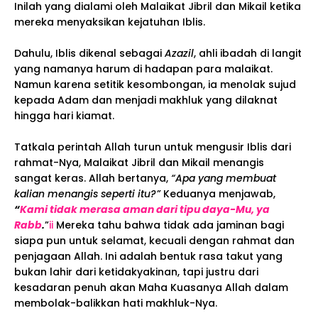
Inilah yang dialami oleh Malaikat Jibril dan Mikail ketika
mereka menyaksikan kejatuhan Iblis.
Dahulu, Iblis dikenal sebagai
Azazil
, ahli ibadah di langit
yang namanya harum di hadapan para malaikat.
Namun karena setitik kesombongan, ia menolak sujud
kepada Adam dan menjadi makhluk yang dilaknat
hingga hari kiamat.
Tatkala perintah Allah turun untuk mengusir Iblis dari
rahmat-Nya, Malaikat Jibril dan Mikail menangis
sangat keras. Allah bertanya,
“Apa yang membuat
kalian menangis seperti itu?”
Keduanya menjawab,
“
Kami tidak merasa aman dari tipu daya-Mu, ya
Rabb
.
”
ii
Mereka tahu bahwa tidak ada jaminan bagi
siapa pun untuk selamat, kecuali dengan rahmat dan
penjagaan Allah. Ini adalah bentuk rasa takut yang
bukan lahir dari ketidakyakinan, tapi justru dari
kesadaran penuh akan Maha Kuasanya Allah dalam
membolak-balikkan hati makhluk-Nya.