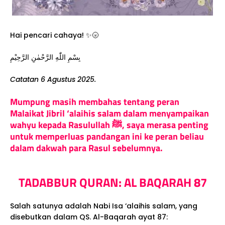
Hai pencari cahaya! ✨🌝
بِسْمِ اللّٰهِ الرَّحْمٰنِ الرَّحِيْمِ
Catatan 6 Agustus 2025.
Mumpung masih membahas tentang peran
Malaikat Jibril ‘alaihis salam dalam menyampaikan
wahyu kepada Rasulullah ﷺ, saya merasa penting
untuk memperluas pandangan ini ke peran beliau
dalam dakwah para Rasul sebelumnya.
TADABBUR QURAN: AL BAQARAH 87
Salah satunya adalah Nabi Isa ‘alaihis salam, yang
disebutkan dalam QS. Al-Baqarah ayat 87: