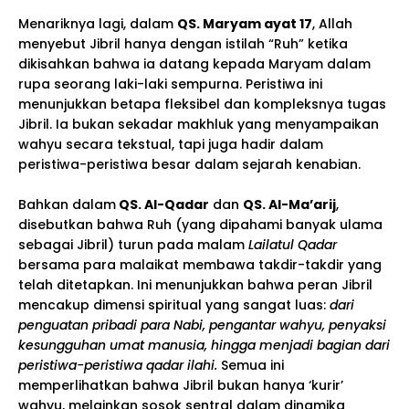
Menariknya lagi, dalam
QS. Maryam ayat 17
, Allah
menyebut Jibril hanya dengan istilah “Ruh” ketika
dikisahkan bahwa ia datang kepada Maryam dalam
rupa seorang laki-laki sempurna. Peristiwa ini
menunjukkan betapa fleksibel dan kompleksnya tugas
Jibril. Ia bukan sekadar makhluk yang menyampaikan
wahyu secara tekstual, tapi juga hadir dalam
peristiwa-peristiwa besar dalam sejarah kenabian.
Bahkan dalam
QS. Al-Qadar
dan
QS. Al-Ma’arij
,
disebutkan bahwa Ruh (yang dipahami banyak ulama
sebagai Jibril) turun pada malam
Lailatul Qadar
bersama para malaikat membawa takdir-takdir yang
telah ditetapkan. Ini menunjukkan bahwa peran Jibril
mencakup dimensi spiritual yang sangat luas:
dari
penguatan pribadi para Nabi, pengantar wahyu, penyaksi
kesungguhan umat manusia, hingga menjadi bagian dari
peristiwa-peristiwa qadar ilahi.
Semua ini
memperlihatkan bahwa Jibril bukan hanya ‘kurir’
wahyu, melainkan sosok sentral dalam dinamika