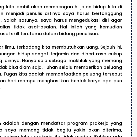
 kita ambil akan mempengaruhi jalan hidup kita di
 menjadi penulis artinya saya harus bertanggung
 Salah satunya, saya harus mengedukasi diri agar
lias tidak asal-asalan. Hal inilah yang kemudian
sal skill terutama dalam bidang penulisan.
r ilmu, terkadang kita membutuhkan uang. Sejauh ini,
sungan hidup sangat terjamin dan diberi rasa cukup
ang lainnya. Hanya saja sebagai makhluk yang memang
 tidak bisa diam saja. Tuhan selalu memberikan peluang
u. Tugas kita adalah memanfaatkan peluang tersebut
dian hari mampu menghasilkan bentuk karya apa pun
.
n adalah dengan mendaftar program prakerja yang
ya saya memang tidak begitu yakin akan diterima,
 bahwa lolos prakerja itu tidak mudah. Bahkan ada