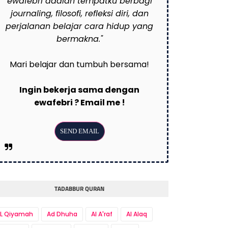
ewafebri adalah tempatku berbagi
journaling, filosofi, refleksi diri, dan
perjalanan belajar cara hidup yang
bermakna."
Mari belajar dan tumbuh bersama!
Ingin bekerja sama dengan
ewafebri ? Email me !
TADABBUR QURAN
L Qiyamah
Ad Dhuha
Al A'raf
Al Alaq