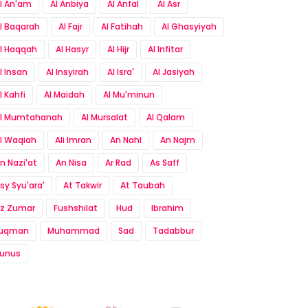
l An'am
Al Anbiya
Al Anfal
Al Asr
l Baqarah
Al Fajr
Al Fatihah
Al Ghasyiyah
l Haqqah
Al Hasyr
Al Hijr
Al Infitar
l Insan
Al Insyirah
Al Isra'
Al Jasiyah
l Kahfi
Al Maidah
Al Mu'minun
l Mumtahanah
Al Mursalat
Al Qalam
l Waqiah
Ali Imran
An Nahl
An Najm
n Nazi'at
An Nisa
Ar Rad
As Saff
sy Syu'ara'
At Takwir
At Taubah
z Zumar
Fushshilat
Hud
Ibrahim
Luqman
Muhammad
Sad
Tadabbur
unus