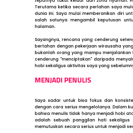
tepatnya takut keluar dari zona nyaman. H
Terutama ketika secara perlahan saya mul
dunia ini. Saya mulai memberanikan diri u
salah satunya mengambil keputusan untu
halaman.
Sayangnya, rencana yang cenderung seten
bertahan dengan pekerjaan wirausaha ya
bukanlah orang yang mampu menjalankan bi
cenderung "menciptakan" daripada menyal
hobi sekaligus aktivitas saya yang sebelumny
MENJADI PENULIS
Saya sadar untuk bisa fokus dan konsist
dengan cara serius mengelolanya. Dalam ku
bahwa menulis tidak hanya menjadi hobi ata
adalah sebuah panggilan hati sekaligus
memutuskan secara serius untuk menjadi seo