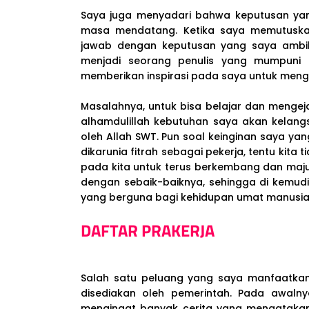
Saya juga menyadari bahwa keputusan yang
masa mendatang. Ketika saya memutuskan
jawab dengan keputusan yang saya ambil.
menjadi seorang penulis yang mumpuni a
memberikan inspirasi pada saya untuk menga
Masalahnya, untuk bisa belajar dan mengeja
alhamdulillah kebutuhan saya akan kelang
oleh Allah SWT. Pun soal keinginan saya y
dikarunia fitrah sebagai pekerja, tentu kita
pada kita untuk terus berkembang dan maj
dengan sebaik-baiknya, sehingga di kemu
yang berguna bagi kehidupan umat manusia
DAFTAR PRAKERJA
Salah satu peluang yang saya manfaatka
disediakan oleh pemerintah. Pada awaln
mengingat banyak cerita yang mengatakan