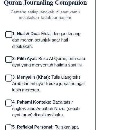
Quran Journaling Companion
Centang setiap langkah ini saat kamu
melakukan Tadabbur hari ini:
1. Niat & Doa:
Mulai dengan tenang
dan mohon petunjuk agar hati
dibukakan.
2. Pilih Ayat:
Buka Al-Quran, pilih satu
ayat yang menyentuh hatimu saat ini.
3. Menyalin (Khat):
Tulis ulang teks
Arab dan artinya di buku jurnalmu agar
lebih meresap.
4. Pahami Konteks:
Baca tafsir
ringkas atau Asbabun Nuzul (sebab
ayat turun) di aplikasi/buku.
5. Refleksi Personal:
Tuliskan apa