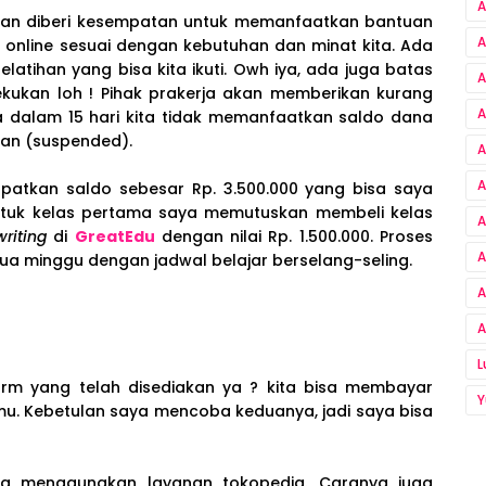
A
akan diberi kesempatan untuk memanfaatkan bantuan
A
 online sesuai dengan kebutuhan dan minat kita. Ada
latihan yang bisa kita ikuti. Owh iya, ada juga batas
A
kukan loh ! Pihak prakerja akan memberikan kurang
A
ika dalam 15 hari kita tidak memanfaatkan saldo dana
kan (suspended).
A
A
atkan saldo sebesar Rp. 3.500.000 yang bisa saya
Untuk kelas pertama saya memutuskan membeli kelas
A
riting
di
GreatEdu
dengan nilai Rp. 1.500.000. Proses
A
 dua minggu dengan jadwal belajar berselang-seling.
A
A
form yang telah disediakan ya ? kita bisa membayar
Y
mu. Kebetulan saya mencoba keduanya, jadi saya bisa
a menggunakan layanan tokopedia. Caranya juga