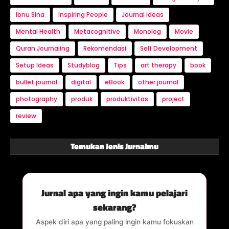
Ibnu Sina
Inspiring People
Journal Ideas
Mental Health
Metacognitive
Monolog
Movie
Quran Journaling
Rekomendasi
Self Development
Setup Ideas
Studyblog
Tips
art therapy
book
bullet journal
digital
eBook
other journal
photography
produk
produktivitas
project
review
Temukan Jenis Jurnalmu
Jurnal apa yang ingin kamu pelajari
sekarang?
Aspek diri apa yang paling ingin kamu fokuskan