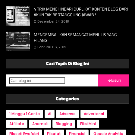
4 TRIK MENGHINDARI DUPLIKAT KONTEN BLOG DARI
AKUN TAK BERTANGGUNG JAWAB !
Desember 24, 2018
MENGEMBALIKAN SEMANGAT MENULIS YANG
HILANG
Februari 06, 2019
Cari Topik Di Blog Ini
Categories
1 Minggu 1 Cerita
AI
Adsense
Advertorial
Affiliate
Anomali
Blogging
Fiksi Mini
Filosofi Ewafebri
Filsafat
Financial
Google Analytic