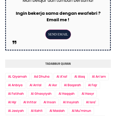
Mari belajar dan tumbuh bersama!
Ingin bekerja sama dengan ewafebri ?
Email me !
TADABBUR QURAN
AL Qiyamah
Ad Dhuha
Al A'raf
Al Alaq
Al An'am
Al Anbiya
Al Anfal
Al Asr
Al Baqarah
Al Fajr
Al Fatihah
Al Ghasyiyah
Al Haqqah
Al Hasyr
Al Hijr
Al Infitar
Al Insan
Al Insyirah
Al Isra'
Al Jasiyah
Al Kahfi
Al Maidah
Al Mu'minun