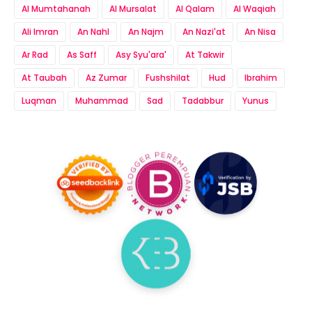
Al Mumtahanah
Al Mursalat
Al Qalam
Al Waqiah
Ali Imran
An Nahl
An Najm
An Nazi'at
An Nisa
Ar Rad
As Saff
Asy Syu'ara'
At Takwir
At Taubah
Az Zumar
Fushshilat
Hud
Ibrahim
Luqman
Muhammad
Sad
Tadabbur
Yunus