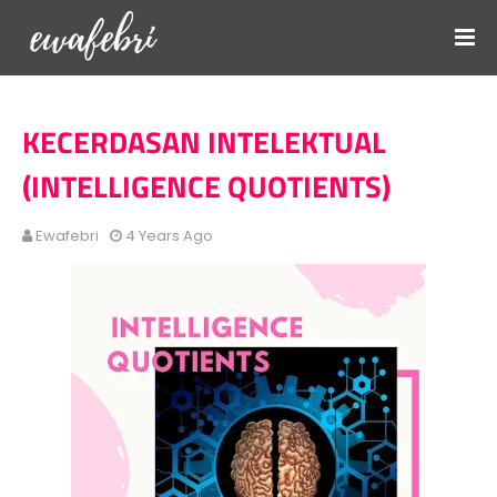
KECERDASAN INTELEKTUAL
(INTELLIGENCE QUOTIENTS)
Ewafebri
4 Years Ago