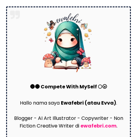
🌚🌑 Compete With MySelf 🌕🌝
Hallo nama saya
Ewafebri (atau Evva)
.
Blogger - AI Art Illustrator - Copywriter - Non
Fiction Creative Writer di
ewafebri.com
.