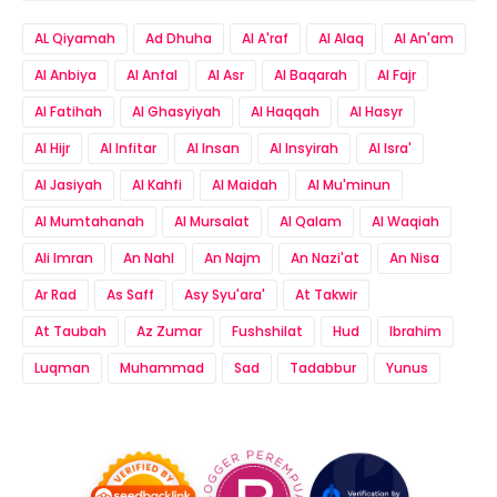
AL Qiyamah
Ad Dhuha
Al A'raf
Al Alaq
Al An'am
Al Anbiya
Al Anfal
Al Asr
Al Baqarah
Al Fajr
Al Fatihah
Al Ghasyiyah
Al Haqqah
Al Hasyr
Al Hijr
Al Infitar
Al Insan
Al Insyirah
Al Isra'
Al Jasiyah
Al Kahfi
Al Maidah
Al Mu'minun
Al Mumtahanah
Al Mursalat
Al Qalam
Al Waqiah
Ali Imran
An Nahl
An Najm
An Nazi'at
An Nisa
Ar Rad
As Saff
Asy Syu'ara'
At Takwir
At Taubah
Az Zumar
Fushshilat
Hud
Ibrahim
Luqman
Muhammad
Sad
Tadabbur
Yunus