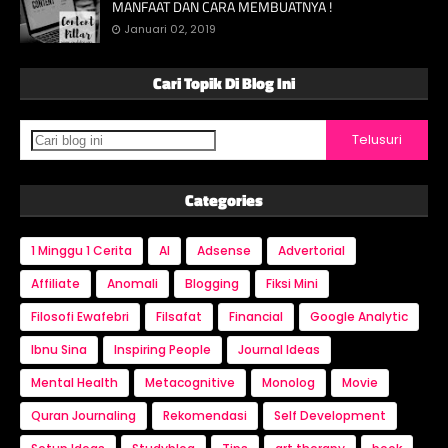
MANFAAT DAN CARA MEMBUATNYA !
Januari 02, 2019
Cari Topik Di Blog Ini
Categories
1 Minggu 1 Cerita
AI
Adsense
Advertorial
Affiliate
Anomali
Blogging
Fiksi Mini
Filosofi Ewafebri
Filsafat
Financial
Google Analytic
Ibnu Sina
Inspiring People
Journal Ideas
Mental Health
Metacognitive
Monolog
Movie
Quran Journaling
Rekomendasi
Self Development