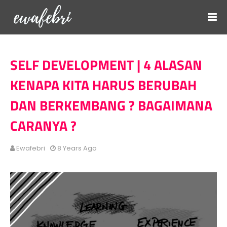
SELF DEVELOPMENT | 4 ALASAN
KENAPA KITA HARUS BERUBAH
DAN BERKEMBANG ? BAGAIMANA
CARANYA ?
Ewafebri
8 Years Ago