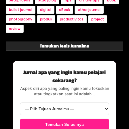
Setup Ideas
Studyblog
Tips
art therapy
book
bullet journal
digital
eBook
other journal
photography
produk
produktivitas
project
review
Temukan Jenis Jurnalmu
Jurnal apa yang ingin kamu pelajari
sekarang?
Aspek diri apa yang paling ingin kamu fokuskan
atau tingkatkan saat ini adalah...
Temukan Solusinya