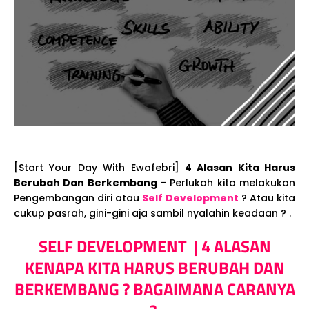
[Start Your Day With Ewafebri]
4 Alasan Kita Harus
Berubah Dan Berkembang
- Perlukah kita melakukan
Pengembangan diri atau
Self Development
? Atau kita
cukup pasrah, gini-gini aja sambil nyalahin keadaan ? .
SELF DEVELOPMENT | 4 ALASAN
KENAPA KITA HARUS BERUBAH DAN
BERKEMBANG ? BAGAIMANA CARANYA