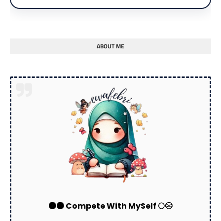
ABOUT ME
🌚🌑 Compete With MySelf 🌕🌝