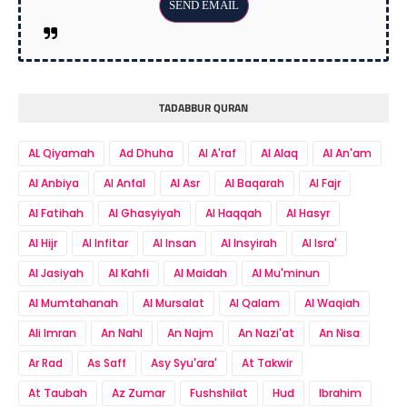
TADABBUR QURAN
AL Qiyamah
Ad Dhuha
Al A'raf
Al Alaq
Al An'am
Al Anbiya
Al Anfal
Al Asr
Al Baqarah
Al Fajr
Al Fatihah
Al Ghasyiyah
Al Haqqah
Al Hasyr
Al Hijr
Al Infitar
Al Insan
Al Insyirah
Al Isra'
Al Jasiyah
Al Kahfi
Al Maidah
Al Mu'minun
Al Mumtahanah
Al Mursalat
Al Qalam
Al Waqiah
Ali Imran
An Nahl
An Najm
An Nazi'at
An Nisa
Ar Rad
As Saff
Asy Syu'ara'
At Takwir
At Taubah
Az Zumar
Fushshilat
Hud
Ibrahim