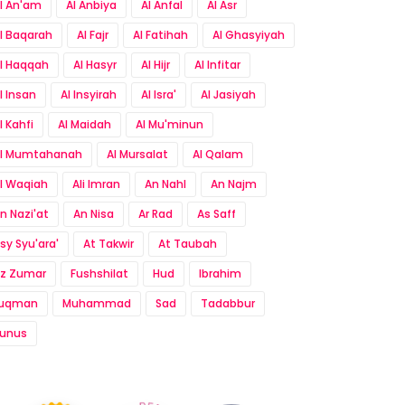
l An'am
Al Anbiya
Al Anfal
Al Asr
l Baqarah
Al Fajr
Al Fatihah
Al Ghasyiyah
l Haqqah
Al Hasyr
Al Hijr
Al Infitar
l Insan
Al Insyirah
Al Isra'
Al Jasiyah
l Kahfi
Al Maidah
Al Mu'minun
l Mumtahanah
Al Mursalat
Al Qalam
l Waqiah
Ali Imran
An Nahl
An Najm
n Nazi'at
An Nisa
Ar Rad
As Saff
sy Syu'ara'
At Takwir
At Taubah
z Zumar
Fushshilat
Hud
Ibrahim
Luqman
Muhammad
Sad
Tadabbur
unus