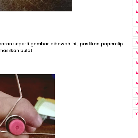
A
A
A
A
A
aran seperti gambar dibawah ini , pastikan paperclip
hasilkan bulat.
A
A
A
A
A
Y