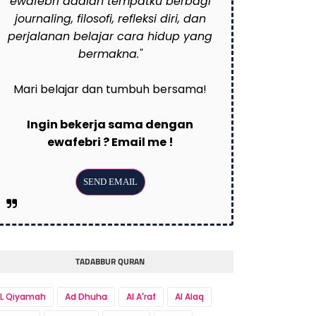
ewafebri adalah tempatku berbagi
journaling, filosofi, refleksi diri, dan
perjalanan belajar cara hidup yang
bermakna."
Mari belajar dan tumbuh bersama!
Ingin bekerja sama dengan
ewafebri ? Email me !
TADABBUR QURAN
L Qiyamah
Ad Dhuha
Al A'raf
Al Alaq