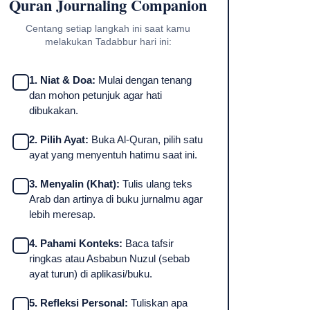
Quran Journaling Companion
Centang setiap langkah ini saat kamu
melakukan Tadabbur hari ini:
1. Niat & Doa:
Mulai dengan tenang
dan mohon petunjuk agar hati
dibukakan.
2. Pilih Ayat:
Buka Al-Quran, pilih satu
ayat yang menyentuh hatimu saat ini.
3. Menyalin (Khat):
Tulis ulang teks
Arab dan artinya di buku jurnalmu agar
lebih meresap.
4. Pahami Konteks:
Baca tafsir
ringkas atau Asbabun Nuzul (sebab
ayat turun) di aplikasi/buku.
5. Refleksi Personal:
Tuliskan apa