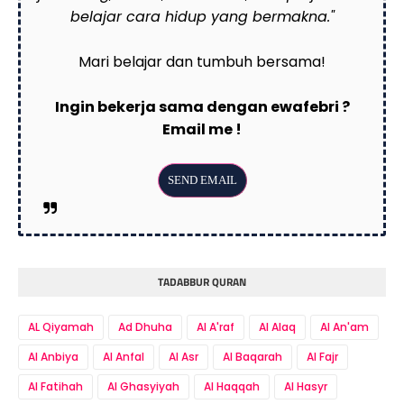
belajar cara hidup yang bermakna."
Mari belajar dan tumbuh bersama!
Ingin bekerja sama dengan ewafebri ?
Email me !
TADABBUR QURAN
AL Qiyamah
Ad Dhuha
Al A'raf
Al Alaq
Al An'am
Al Anbiya
Al Anfal
Al Asr
Al Baqarah
Al Fajr
Al Fatihah
Al Ghasyiyah
Al Haqqah
Al Hasyr