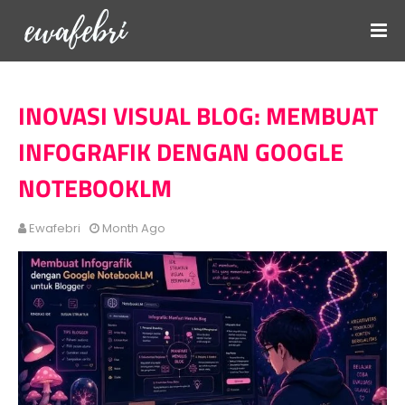
INOVASI VISUAL BLOG: MEMBUAT
INFOGRAFIK DENGAN GOOGLE
NOTEBOOKLM
Ewafebri
Month Ago