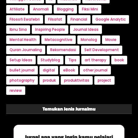
Affiliate
Anomali
Blogging
Fiksi Mini
Filosofi Ewafebri
Filsafat
Financial
Google Analytic
Ibnu Sina
Inspiring People
Journal Ideas
Mental Health
Metacognitive
Monolog
Movie
Quran Journaling
Rekomendasi
Self Development
Setup Ideas
Studyblog
Tips
art therapy
book
bullet journal
digital
eBook
other journal
photography
produk
produktivitas
project
review
Temukan Jenis Jurnalmu
Jurnal apa yang ingin kamu pelajari