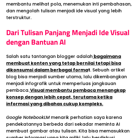
membantu melihat pola, menemukan inti pembahasan,
dan mengolah tulisan menjadi ide visual yang lebih
terstruktur.
Dari Tulisan Panjang Menjadi Ide Visual
dengan Bantuan AI
Salah satu tantangan blogger adalah
bagaimana
membuat konten yang tetap bernilai tetapi bisa
dikonsumsi dalam berbagai forma
t
. Sebuah artikel
blog bisa menjadi sumber utama, lalu dikembangkan
menjadi infografik untuk memperluas jangkauan
pembaca.
Visual membantu pembaca menangkap
konsep dengan lebih cepat, terutama ketika
informasi yang dibahas cukup kompleks.
Google NotebookLM
menarik perhatian saya karena
pendekatannya berbeda dari sekadar meminta AI
membuat gambar atau tulisan. Kita bisa memasukkan
sumber informasi yang kita miliki, lalu berdiskusi