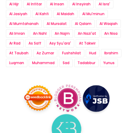
Al Hijr
Al Infitar
Al Insan
Al Insyirah
Al Isra'
Al Jasiyah
Al Kahfi
Al Maidah
Al Mu'minun
Al Mumtahanah
Al Mursalat
Al Qalam
Al Waqiah
Ali Imran
An Nahl
An Najm
An Nazi'at
An Nisa
Ar Rad
As Saff
Asy Syu'ara'
At Takwir
At Taubah
Az Zumar
Fushshilat
Hud
Ibrahim
Luqman
Muhammad
Sad
Tadabbur
Yunus