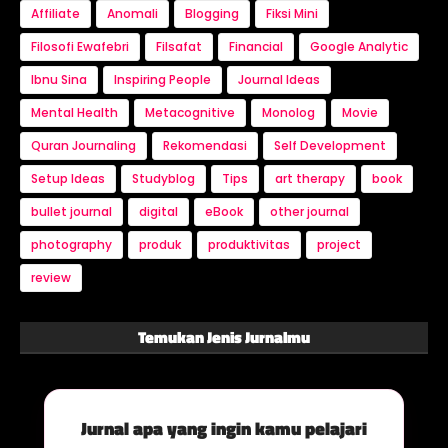
Affiliate
Anomali
Blogging
Fiksi Mini
Filosofi Ewafebri
Filsafat
Financial
Google Analytic
Ibnu Sina
Inspiring People
Journal Ideas
Mental Health
Metacognitive
Monolog
Movie
Quran Journaling
Rekomendasi
Self Development
Setup Ideas
Studyblog
Tips
art therapy
book
bullet journal
digital
eBook
other journal
photography
produk
produktivitas
project
review
Temukan Jenis Jurnalmu
Jurnal apa yang ingin kamu pelajari