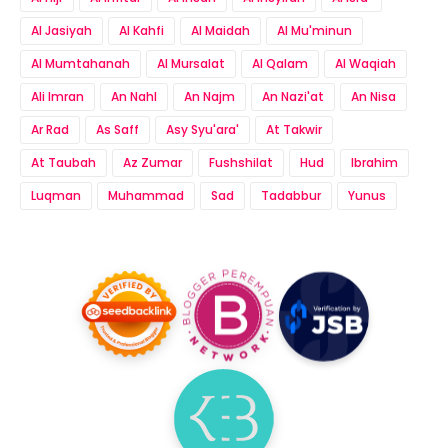
Al Jasiyah
Al Kahfi
Al Maidah
Al Mu'minun
Al Mumtahanah
Al Mursalat
Al Qalam
Al Waqiah
Ali Imran
An Nahl
An Najm
An Nazi'at
An Nisa
Ar Rad
As Saff
Asy Syu'ara'
At Takwir
At Taubah
Az Zumar
Fushshilat
Hud
Ibrahim
Luqman
Muhammad
Sad
Tadabbur
Yunus