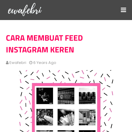
CARA MEMBUAT FEED
INSTAGRAM KEREN
Ewafebri
6 Years Ago