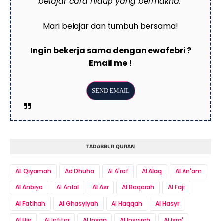
belajar cara hidup yang bermakna."
Mari belajar dan tumbuh bersama!
Ingin bekerja sama dengan ewafebri ?
Email me !
TADABBUR QURAN
AL Qiyamah
Ad Dhuha
Al A'raf
Al Alaq
Al An'am
Al Anbiya
Al Anfal
Al Asr
Al Baqarah
Al Fajr
Al Fatihah
Al Ghasyiyah
Al Haqqah
Al Hasyr
Al Hijr
Al Infitar
Al Insan
Al Insyirah
Al Isra'