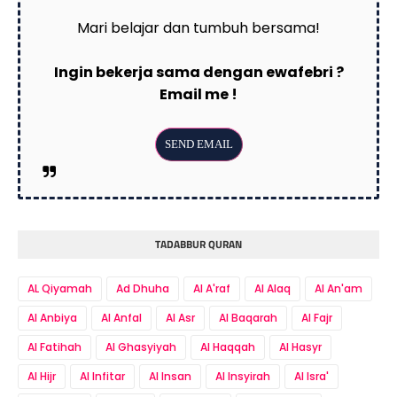
Mari belajar dan tumbuh bersama!
Ingin bekerja sama dengan ewafebri ?
Email me !
TADABBUR QURAN
AL Qiyamah
Ad Dhuha
Al A'raf
Al Alaq
Al An'am
Al Anbiya
Al Anfal
Al Asr
Al Baqarah
Al Fajr
Al Fatihah
Al Ghasyiyah
Al Haqqah
Al Hasyr
Al Hijr
Al Infitar
Al Insan
Al Insyirah
Al Isra'