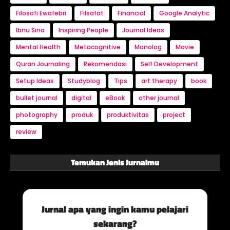
Filosofi Ewafebri
Filsafat
Financial
Google Analytic
Ibnu Sina
Inspiring People
Journal Ideas
Mental Health
Metacognitive
Monolog
Movie
Quran Journaling
Rekomendasi
Self Development
Setup Ideas
Studyblog
Tips
art therapy
book
bullet journal
digital
eBook
other journal
photography
produk
produktivitas
project
review
Temukan Jenis Jurnalmu
Jurnal apa yang ingin kamu pelajari
sekarang?