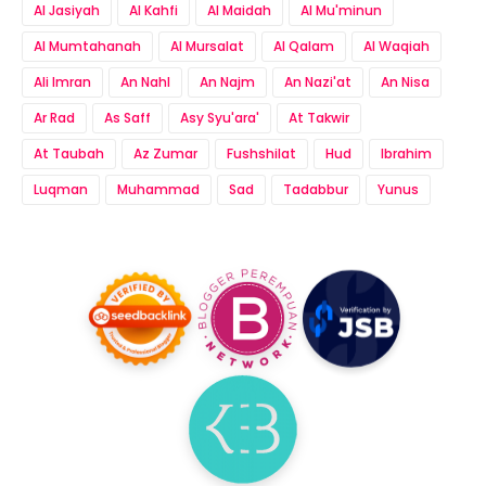
Al Jasiyah
Al Kahfi
Al Maidah
Al Mu'minun
Al Mumtahanah
Al Mursalat
Al Qalam
Al Waqiah
Ali Imran
An Nahl
An Najm
An Nazi'at
An Nisa
Ar Rad
As Saff
Asy Syu'ara'
At Takwir
At Taubah
Az Zumar
Fushshilat
Hud
Ibrahim
Luqman
Muhammad
Sad
Tadabbur
Yunus