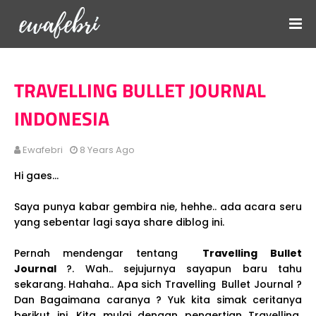
TRAVELLING BULLET JOURNAL
INDONESIA
Ewafebri
8 Years Ago
Hi gaes...
Saya punya kabar gembira nie, hehhe.. ada acara seru
yang sebentar lagi saya share diblog ini.
Pernah mendengar tentang
Travelling
Bullet
Journal
?. Wah.. sejujurnya sayapun baru tahu
sekarang. Hahaha.. Apa sich Travelling Bullet Journal ?
Dan Bagaimana caranya ? Yuk kita simak ceritanya
berikut ini. Kita mulai dengan pengertian Travelling