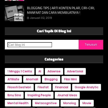
BLOGGING TIPS | ARTI KONTEN PILAR, CIRI-CIRI,
MANFAAT DAN CARA MEMBUATNYA !
Januari 02, 2019
Cari Topik Di Blog Ini
Categories
1 Minggu 1 Cerita
AI
Adsense
Advertorial
Affiliate
Anomali
Blogging
Fiksi Mini
Filosofi Ewafebri
Filsafat
Financial
Google Analytic
Ibnu Sina
Inspiring People
Journal Ideas
Mental Health
Metacognitive
Monolog
Movie