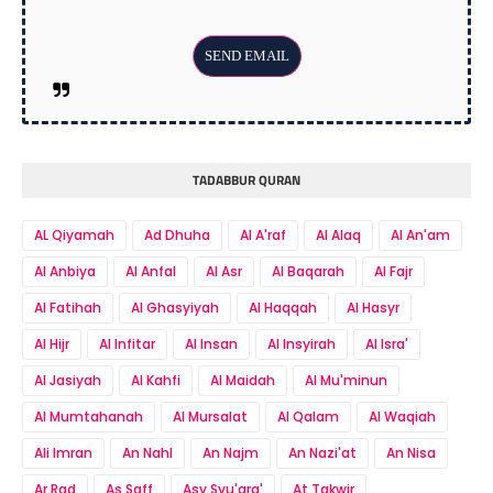
TADABBUR QURAN
AL Qiyamah
Ad Dhuha
Al A'raf
Al Alaq
Al An'am
Al Anbiya
Al Anfal
Al Asr
Al Baqarah
Al Fajr
Al Fatihah
Al Ghasyiyah
Al Haqqah
Al Hasyr
Al Hijr
Al Infitar
Al Insan
Al Insyirah
Al Isra'
Al Jasiyah
Al Kahfi
Al Maidah
Al Mu'minun
Al Mumtahanah
Al Mursalat
Al Qalam
Al Waqiah
Ali Imran
An Nahl
An Najm
An Nazi'at
An Nisa
Ar Rad
As Saff
Asy Syu'ara'
At Takwir