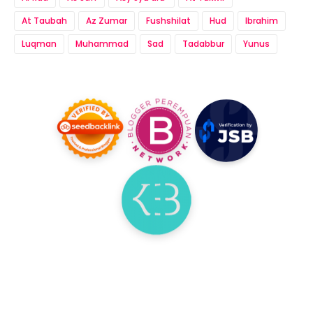
At Taubah
Az Zumar
Fushshilat
Hud
Ibrahim
Luqman
Muhammad
Sad
Tadabbur
Yunus