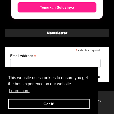
Temukan Solusinya
Newsletter
*
indicates required
*
Email Address
This website uses cookies to ensure you get
the best experience on our website.
Learn more
HOME
ABOUT ME
DISCLAIMER
PRIVACY POLICY
Got it!
Created By
Blogger
| Distributed By
Gooyaabi