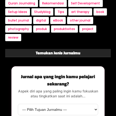
Quran Journaling
Rekomendasi
Self Development
Setup Ideas
Studyblog
Tips
art therapy
book
bullet journal
digital
eBook
other journal
photography
produk
produktivitas
project
review
Temukan Jenis Jurnalmu
Jurnal apa yang ingin kamu pelajari
sekarang?
Aspek diri apa yang paling ingin kamu fokuskan
atau tingkatkan saat ini adalah...