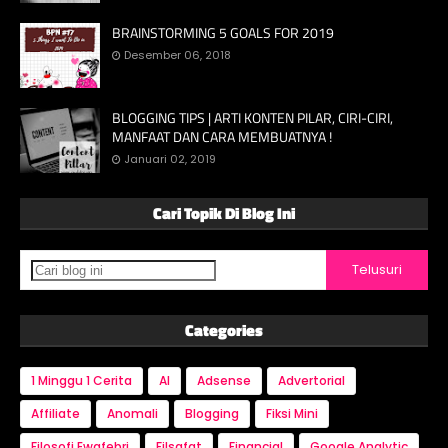
BRAINSTORMING 5 GOALS FOR 2019
Desember 06, 2018
BLOGGING TIPS | ARTI KONTEN PILAR, CIRI-CIRI,
MANFAAT DAN CARA MEMBUATNYA !
Januari 02, 2019
Cari Topik Di Blog Ini
Categories
1 Minggu 1 Cerita
AI
Adsense
Advertorial
Affiliate
Anomali
Blogging
Fiksi Mini
Filosofi Ewafebri
Filsafat
Financial
Google Analytic