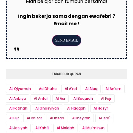
Mari belajar dan tumbuh bersama!
Ingin bekerja sama dengan ewafebri ?
Email me !
TADABBUR QURAN
AL Qiyamah
Ad Dhuha
Al A'raf
Al Alaq
Al An'am
Al Anbiya
Al Anfal
Al Asr
Al Baqarah
Al Fajr
Al Fatihah
Al Ghasyiyah
Al Haqqah
Al Hasyr
Al Hijr
Al Infitar
Al Insan
Al Insyirah
Al Isra'
Al Jasiyah
Al Kahfi
Al Maidah
Al Mu'minun