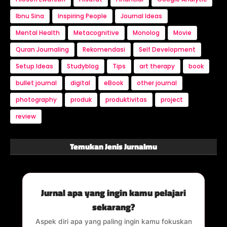
Ibnu Sina
Inspiring People
Journal Ideas
Mental Health
Metacognitive
Monolog
Movie
Quran Journaling
Rekomendasi
Self Development
Setup Ideas
Studyblog
Tips
art therapy
book
bullet journal
digital
eBook
other journal
photography
produk
produktivitas
project
review
Temukan Jenis Jurnalmu
Jurnal apa yang ingin kamu pelajari
sekarang?
Aspek diri apa yang paling ingin kamu fokuskan