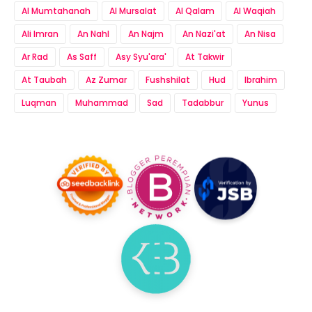
Al Mumtahanah
Al Mursalat
Al Qalam
Al Waqiah
Ali Imran
An Nahl
An Najm
An Nazi'at
An Nisa
Ar Rad
As Saff
Asy Syu'ara'
At Takwir
At Taubah
Az Zumar
Fushshilat
Hud
Ibrahim
Luqman
Muhammad
Sad
Tadabbur
Yunus