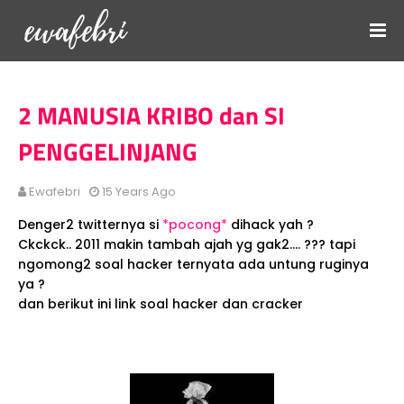
2 MANUSIA KRIBO dan SI
PENGGELINJANG
Ewafebri
15 Years Ago
Denger2 twitternya si
*pocong*
dihack yah ?
Ckckck.. 2011 makin tambah ajah yg gak2.... ??? tapi
ngomong2 soal hacker ternyata ada untung ruginya
ya ?
dan berikut ini link soal hacker dan cracker