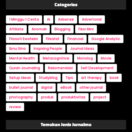
Categories
1 Minggu 1 Cerita
AI
Adsense
Advertorial
Affiliate
Anomali
Blogging
Fiksi Mini
Filosofi Ewafebri
Filsafat
Financial
Google Analytic
Ibnu Sina
Inspiring People
Journal Ideas
Mental Health
Metacognitive
Monolog
Movie
Quran Journaling
Rekomendasi
Self Development
Setup Ideas
Studyblog
Tips
art therapy
book
bullet journal
digital
eBook
other journal
photography
produk
produktivitas
project
review
Temukan Jenis Jurnalmu