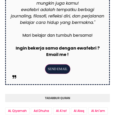
mungkin juga kamu!
ewafebri adalah tempatku berbagi
journaling, filosofi, refleksi diri, dan perjalanan
belajar cara hidup yang bermakna."
Mari belajar dan tumbuh bersama!
Ingin bekerja sama dengan ewafebri ?
Email me !
TADABBUR QURAN
AL Qiyamah
Ad Dhuha
Al A'raf
Al Alaq
Al An'am