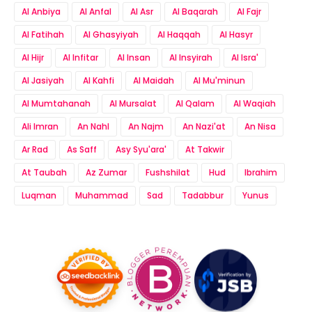
Al Anbiya
Al Anfal
Al Asr
Al Baqarah
Al Fajr
Al Fatihah
Al Ghasyiyah
Al Haqqah
Al Hasyr
Al Hijr
Al Infitar
Al Insan
Al Insyirah
Al Isra'
Al Jasiyah
Al Kahfi
Al Maidah
Al Mu'minun
Al Mumtahanah
Al Mursalat
Al Qalam
Al Waqiah
Ali Imran
An Nahl
An Najm
An Nazi'at
An Nisa
Ar Rad
As Saff
Asy Syu'ara'
At Takwir
At Taubah
Az Zumar
Fushshilat
Hud
Ibrahim
Luqman
Muhammad
Sad
Tadabbur
Yunus