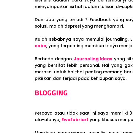
Menulis adalah cara saya bersembunyi da
menyampaikan isi hati dalam tulisan di-
capt
Dan apa yang terjadi ? Feedback yang say
solusi. malah depresi yang menghampiri.
Itulah sebabnya saya memulai journaling.
coba
, yang terpenting membuat saya menjad
Berbeda dengan
Journaling Ideas
yang sif
yang bersifat lebih personal. Hal yang g
merasa, untuk hal-hal penting memang har
pikirkan dan terjadi pada kehidupan saya.
BLOGGING
Percaya atau tidak saat ini saya memiliki 
ala-alanya,
Ewafebriar
t
yang khusus mengup
Meskipun sama-sama menulis, saya mem