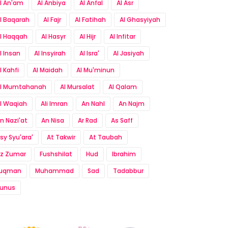
l An'am
Al Anbiya
Al Anfal
Al Asr
l Baqarah
Al Fajr
Al Fatihah
Al Ghasyiyah
l Haqqah
Al Hasyr
Al Hijr
Al Infitar
l Insan
Al Insyirah
Al Isra'
Al Jasiyah
l Kahfi
Al Maidah
Al Mu'minun
l Mumtahanah
Al Mursalat
Al Qalam
l Waqiah
Ali Imran
An Nahl
An Najm
n Nazi'at
An Nisa
Ar Rad
As Saff
sy Syu'ara'
At Takwir
At Taubah
z Zumar
Fushshilat
Hud
Ibrahim
Luqman
Muhammad
Sad
Tadabbur
unus