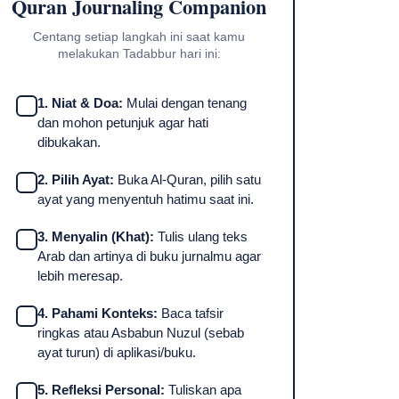
Quran Journaling Companion
Centang setiap langkah ini saat kamu
melakukan Tadabbur hari ini:
1. Niat & Doa:
Mulai dengan tenang
dan mohon petunjuk agar hati
dibukakan.
2. Pilih Ayat:
Buka Al-Quran, pilih satu
ayat yang menyentuh hatimu saat ini.
3. Menyalin (Khat):
Tulis ulang teks
Arab dan artinya di buku jurnalmu agar
lebih meresap.
4. Pahami Konteks:
Baca tafsir
ringkas atau Asbabun Nuzul (sebab
ayat turun) di aplikasi/buku.
5. Refleksi Personal:
Tuliskan apa