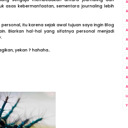
A
tuk asas kebermanfaatan, sementara journaling lebih
A
A
personal, itu karena sejak awal tujuan saya ingin Blog
A
in. Biarkan hal-hal yang sifatnya personal menjadi
y
.
A
A
agikan, yekan ? hahaha..
A
A
A
A
Y