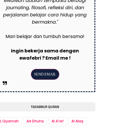
ewafebri adalah tempatku berbagi
journaling, filosofi, refleksi diri, dan
perjalanan belajar cara hidup yang
bermakna."
Mari belajar dan tumbuh bersama!
Ingin bekerja sama dengan
ewafebri ? Email me !
TADABBUR QURAN
L Qiyamah
Ad Dhuha
Al A'raf
Al Alaq