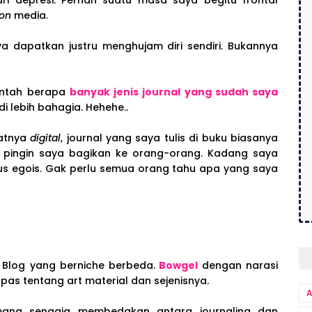
ri depresi. Pernah suatu masa saya begitu frontal
ion
media.
a dapatkan justru menghujam diri sendiri. Bukannya
 Entah berapa
banyak jenis journal yang sudah saya
i lebih bahagia. Hehehe..
atnya
digital
, journal yang saya tulis di buku biasanya
ak pingin saya bagikan ke orang-orang. Kadang saya
us egois. Gak perlu semua orang tahu apa yang saya
3 Blog yang berniche berbeda.
Bowgel
dengan narasi
as tentang art material dan sejenisnya.
A
ang sengaja membedakan antara journaling dan