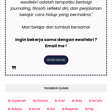
ewafebri adalah tempatku berbagi
journaling, filosofi, refleksi diri, dan perjalanan
belajar cara hidup yang bermakna."
Mari belajar dan tumbuh bersama!
Ingin bekerja sama dengan ewafebri ?
Email me !
TADABBUR QURAN
AL Qiyamah
Ad Dhuha
Al A'raf
Al Alaq
Al An'am
Al Anbiya
Al Anfal
Al Asr
Al Baqarah
Al Fajr