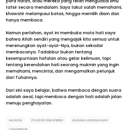
para hafizh, atau mereka yang telah menguasai ilmu
tafsir secara mendalam. Saya takut salah memahami,
khawatir melampaui batas, hingga memilih diam dan
hanya membaca.
Namun perlahan, ayat ini membuka mata hati saya:
bahwa Allah sendiri yang mengajak kita semua untuk
merenungkan ayat-ayat-Nya, bukan sekadar
membacanya. Tadabbur bukan tentang
kesempurnaan hafalan atau gelar keilmuan, tapi
tentang kerendahan hati seorang mukmin yang ingin
memahami, mencintai, dan mengamalkan petunjuk
dari Tuhannya.
Dari sini saya belajar, bahwa membaca dengan suara
adalah awal, tapi membaca dengan hati adalah jalan
menuju penghayatan.
AN NISA
FILOSOFI EWAFEBRI
QURAN JOURNALING
TADABBUR