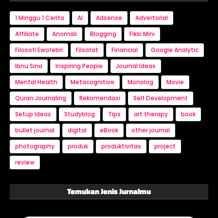
1 Minggu 1 Cerita
AI
Adsense
Advertorial
Affiliate
Anomali
Blogging
Fiksi Mini
Filosofi Ewafebri
Filsafat
Financial
Google Analytic
Ibnu Sina
Inspiring People
Journal Ideas
Mental Health
Metacognitive
Monolog
Movie
Quran Journaling
Rekomendasi
Self Development
Setup Ideas
Studyblog
Tips
art therapy
book
bullet journal
digital
eBook
other journal
photography
produk
produktivitas
project
review
Temukan Jenis Jurnalmu