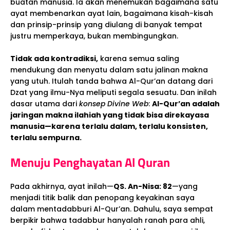
buatan manusia. Ia akan menemukan bagaimana satu
ayat membenarkan ayat lain, bagaimana kisah-kisah
dan prinsip-prinsip yang diulang di banyak tempat
justru memperkaya, bukan membingungkan.
Tidak ada kontradiksi,
karena semua saling
mendukung dan menyatu dalam satu jalinan makna
yang utuh. Itulah tanda bahwa Al-Qur’an datang dari
Dzat yang ilmu-Nya meliputi segala sesuatu. Dan inilah
dasar utama dari
konsep Divine Web
:
Al-Qur’an adalah
jaringan makna ilahiah yang tidak bisa direkayasa
manusia—karena terlalu dalam, terlalu konsisten,
terlalu sempurna.
Menuju Penghayatan Al Quran
Pada akhirnya, ayat inilah—
QS. An-Nisa: 82
—yang
menjadi titik balik dan penopang keyakinan saya
dalam mentadabburi Al-Qur’an. Dahulu, saya sempat
berpikir bahwa tadabbur hanyalah ranah para ahli,