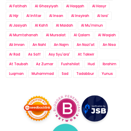
Al Fatihah
Al Ghasyiyah
Al Haqqah
Al Hasyr
Al Hijr
Al Infitar
Al Insan
Al Insyirah
Al Isra'
Al Jasiyah
Al Kahfi
Al Maidah
Al Mu'minun
Al Mumtahanah
Al Mursalat
Al Qalam
Al Waqiah
Ali Imran
An Nahl
An Najm
An Nazi'at
An Nisa
Ar Rad
As Saff
Asy Syu'ara'
At Takwir
At Taubah
Az Zumar
Fushshilat
Hud
Ibrahim
Luqman
Muhammad
Sad
Tadabbur
Yunus