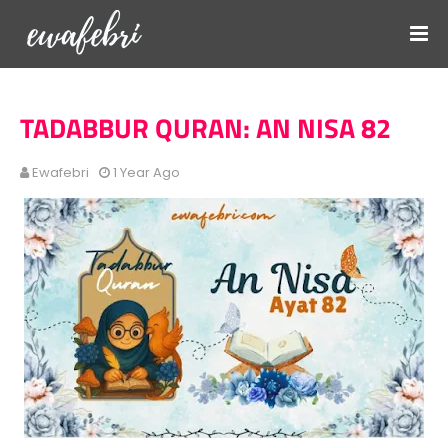
TADABBUR QURAN: AN NISA 82
Ewafebri
1 Year Ago