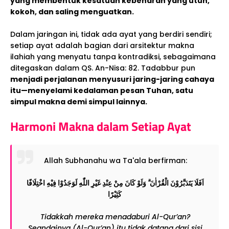
yang membentuk kesatuan kebenaran yang utuh,
kokoh, dan saling menguatkan.
Dalam jaringan ini, tidak ada ayat yang berdiri sendiri;
setiap ayat adalah bagian dari arsitektur makna
ilahiah yang menyatu tanpa kontradiksi, sebagaimana
ditegaskan dalam QS. An-Nisa: 82. Tadabbur pun
menjadi perjalanan menyusuri jaring-jaring cahaya
itu—menyelami kedalaman pesan Tuhan, satu
simpul makna demi simpul lainnya.
Harmoni Makna dalam Setiap Ayat
Allah Subhanahu wa Ta'ala berfirman:
اَفَلَا يَتَدَبَّرُوْنَ الْقُرْاٰنَ ۗ وَلَوْ كَانَ مِنْ عِنْدِ غَيْرِ اللّٰهِ لَوَجَدُوْا فِيْهِ اخْتِلَافًا
كَثِيْرًا
Tidakkah mereka menadaburi Al-Qur’an?
Seandainya (Al-Qur’an) itu tidak datang dari sisi