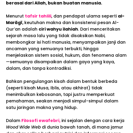
berasal dari Allah, bukan buatan manusia.
Menurut
tafsir tahlili
, dan pendapat ulama seperti
al-
Marāgī,
keutuhan makna dan konsistensi pesan Al-
Qur’an adalah
ciri wahyu ilahiah
. Dari menceritakan
sejarah masa lalu yang tidak disaksikan Nabi,
membongkar isi hati manusia, menyampaikan janji dan
ancaman yang semuanya terbukti, hingga
menjelaskan sistem sosial, hukum, dan fenomena alam
—semuanya disampaikan dalam gaya yang kaya,
dalam, dan tanpa kontradiksi.
Bahkan pengulangan kisah dalam bentuk berbeda
(seperti kisah Musa, Iblis, atau akhirat) tidak
menimbulkan kebosanan, tapi justru memperkuat
pemahaman, seakan menjadi simpul-simpul dalam
satu jaringan makna yang hidup.
Dalam
Filosofi ewafebri,
ini sejalan dengan cara kerja
Wood Wide Web
di dunia bawah tanah, di mana jamur