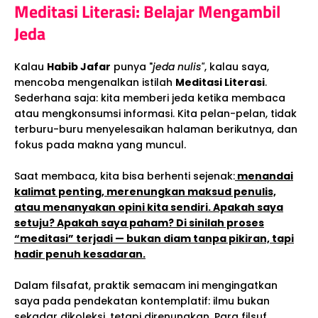
Meditasi Literasi: Belajar Mengambil
Jeda
Kalau
Habib Jafar
punya "
jeda nulis"
, kalau saya,
mencoba mengenalkan istilah
Meditasi Literasi
.
Sederhana saja: kita memberi jeda ketika membaca
atau mengkonsumsi informasi. Kita pelan-pelan, tidak
terburu-buru menyelesaikan halaman berikutnya, dan
fokus pada makna yang muncul.
Saat membaca, kita bisa berhenti sejenak:
menandai
kalimat penting, merenungkan maksud penulis,
atau menanyakan opini kita sendiri. Apakah saya
setuju? Apakah saya paham? Di sinilah proses
“meditasi” terjadi — bukan diam tanpa pikiran, tapi
hadir penuh kesadaran.
Dalam filsafat, praktik semacam ini mengingatkan
saya pada pendekatan kontemplatif: ilmu bukan
sekadar dikoleksi, tetapi direnungkan. Para filsuf