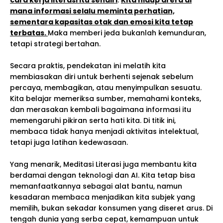
cara kerja literasi itu sendiri
.
Kita hidup di era di
mana informasi selalu meminta perhatian,
sementara kapasitas otak dan emosi kita tetap
terbatas.
Maka memberi jeda bukanlah kemunduran,
tetapi strategi bertahan.
Secara praktis, pendekatan ini melatih kita
membiasakan diri untuk berhenti sejenak sebelum
percaya, membagikan, atau menyimpulkan sesuatu.
Kita belajar memeriksa sumber, memahami konteks,
dan merasakan kembali bagaimana informasi itu
memengaruhi pikiran serta hati kita. Di titik ini,
membaca tidak hanya menjadi aktivitas intelektual,
tetapi juga latihan kedewasaan.
Yang menarik, Meditasi Literasi juga membantu kita
berdamai dengan teknologi dan AI. Kita tetap bisa
memanfaatkannya sebagai alat bantu, namun
kesadaran membaca menjadikan kita subjek yang
memilih, bukan sekadar konsumen yang diseret arus. Di
tengah dunia yang serba cepat, kemampuan untuk