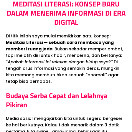
MEDITASI LITERASI: KONSEP BARU
DALAM MENERIMA INFORMASI DI ERA
DIGITAL
Di titik inilah saya mulai memikirkan satu konsep:
Meditasi Literasi — sebuah cara membaca yang
memberi ruang jeda
. Bukan sekadar memperlambat,
tapi melatih diri untuk hadir, mencerna, dan bertanya:
“
Apakah informasi ini relevan dengan hidup saya?”
Di
tengah arus informasi yang semakin deras, mungkin
kita memang membutuhkan sebuah “anomali” agar
tetap bisa bernapas.
Budaya Serba Cepat dan Lelahnya
Pikiran
Media sosial mengajarkan kita untuk segera bergeser
ke hal berikutnya. Kalau tidak menarik dalam 3 detik
pertama, kita
swipe
. Lama-lama, kebiasaan itu