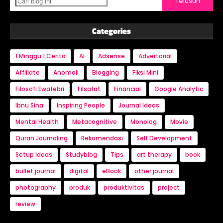
Categories
1 Minggu 1 Cerita
AI
Adsense
Advertorial
Affiliate
Anomali
Blogging
Fiksi Mini
Filosofi Ewafebri
Filsafat
Financial
Google Analytic
Ibnu Sina
Inspiring People
Journal Ideas
Mental Health
Metacognitive
Monolog
Movie
Quran Journaling
Rekomendasi
Self Development
Setup Ideas
Studyblog
Tips
art therapy
book
bullet journal
digital
eBook
other journal
photography
produk
produktivitas
project
review