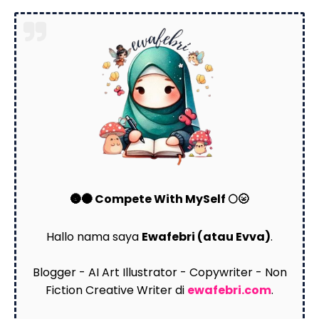
🌚🌑 Compete With MySelf 🌕🌝
Hallo nama saya
Ewafebri (atau Evva)
.
Blogger - AI Art Illustrator - Copywriter - Non
Fiction Creative Writer di
ewafebri.com
.