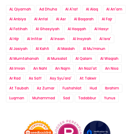
AL Qiyamah
Ad Dhuha
Al A'raf
Al Alaq
Al An'am
Al Anbiya
Al Anfal
Al Asr
Al Baqarah
Al Fajr
Al Fatihah
Al Ghasyiyah
Al Haqqah
Al Hasyr
Al Hijr
Al Infitar
Al Insan
Al Insyirah
Al Isra'
Al Jasiyah
Al Kahfi
Al Maidah
Al Mu'minun
Al Mumtahanah
Al Mursalat
Al Qalam
Al Waqiah
Ali Imran
An Nahl
An Najm
An Nazi'at
An Nisa
Ar Rad
As Saff
Asy Syu'ara'
At Takwir
At Taubah
Az Zumar
Fushshilat
Hud
Ibrahim
Luqman
Muhammad
Sad
Tadabbur
Yunus