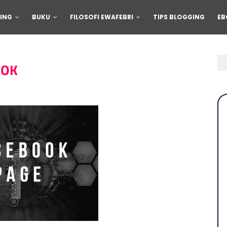
ING
BUKU
FILOSOFI EWAFEBRI
TIPS BLOGGING
EB
OOK