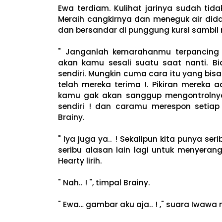
Ewa terdiam. Kulihat jarinya sudah tida
Meraih cangkirnya dan meneguk air did
dan bersandar di punggung kursi sambil
" Janganlah kemarahanmu terpancing
akan kamu sesali suatu saat nanti. B
sendiri. Mungkin cuma cara itu yang bis
telah mereka terima !. Pikiran mereka
kamu gak akan sanggup mengontrolnya
sendiri ! dan caramu merespon setiap
Brainy.
" Iya juga ya.. ! Sekalipun kita punya 
seribu alasan lain lagi untuk menyerang 
Hearty lirih.
" Nah.. ! ", timpal Brainy.
" Ewa… gambar aku aja.. ! ," suara Iwaw