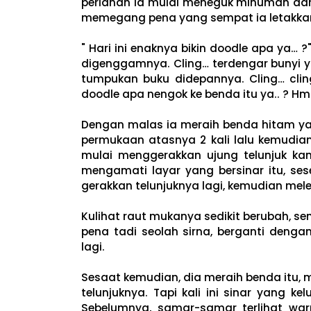
perlahan ia mulai meneguk minuman dari 
memegang pena yang sempat ia letakkan
" Hari ini enaknya bikin doodle apa ya
digenggamnya. Cling… terdengar bunyi y
tumpukan buku didepannya. Cling… cling..
doodle apa nengok ke benda itu ya.. ? H
Dengan malas ia meraih benda hitam ya
permukaan atasnya 2 kali lalu kemudian
mulai menggerakkan ujung telunjuk kana
mengamati layar yang bersinar itu, se
gerakkan telunjuknya lagi, kemudian me
Kulihat raut mukanya sedikit berubah, 
pena tadi seolah sirna, berganti deng
lagi.
Sesaat kemudian, dia meraih benda itu,
telunjuknya. Tapi kali ini sinar yang k
Sebelumnya, samar-samar terlihat warn