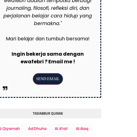
ewafebri adalah tempatku berbagi
journaling, filosofi, refleksi diri, dan
perjalanan belajar cara hidup yang
bermakna."
Mari belajar dan tumbuh bersama!
Ingin bekerja sama dengan
ewafebri ? Email me !
TADABBUR QURAN
L Qiyamah
Ad Dhuha
Al A'raf
Al Alaq