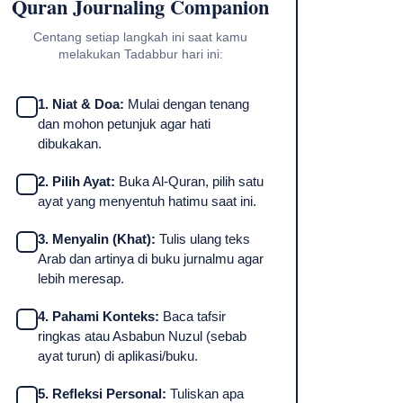
Quran Journaling Companion
Centang setiap langkah ini saat kamu
melakukan Tadabbur hari ini:
1. Niat & Doa:
Mulai dengan tenang
dan mohon petunjuk agar hati
dibukakan.
2. Pilih Ayat:
Buka Al-Quran, pilih satu
ayat yang menyentuh hatimu saat ini.
3. Menyalin (Khat):
Tulis ulang teks
Arab dan artinya di buku jurnalmu agar
lebih meresap.
4. Pahami Konteks:
Baca tafsir
ringkas atau Asbabun Nuzul (sebab
ayat turun) di aplikasi/buku.
5. Refleksi Personal:
Tuliskan apa