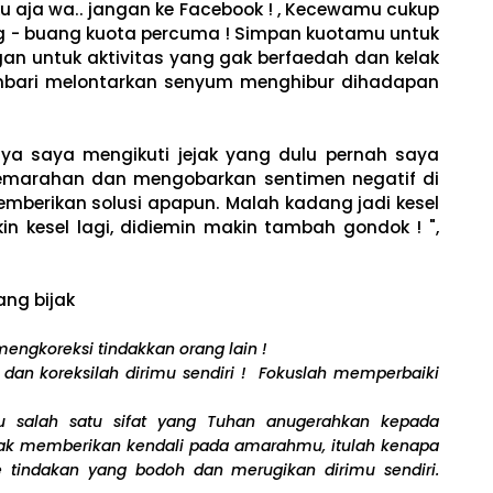
ku aja wa.. jangan ke Facebook ! , Kecewamu cukup
 - buang kuota percuma ! Simpan kuotamu untuk
ngan untuk aktivitas yang gak berfaedah dan kelak
mbari melontarkan senyum menghibur dihadapan
nya saya mengikuti jejak yang dulu pernah saya
 kemarahan dan mengobarkan sentimen negatif di
mberikan solusi apapun. Malah kadang jadi kesel
in kesel lagi, didiemin makin tambah gondok ! ",
ang bijak
engkoreksi tindakkan orang lain !
n dan koreksilah dirimu sendiri ! Fokuslah memperbaiki
u salah satu sifat yang Tuhan anugerahkan kepada
ak memberikan kendali pada amarahmu, itulah kenapa
indakan yang bodoh dan merugikan dirimu sendiri.