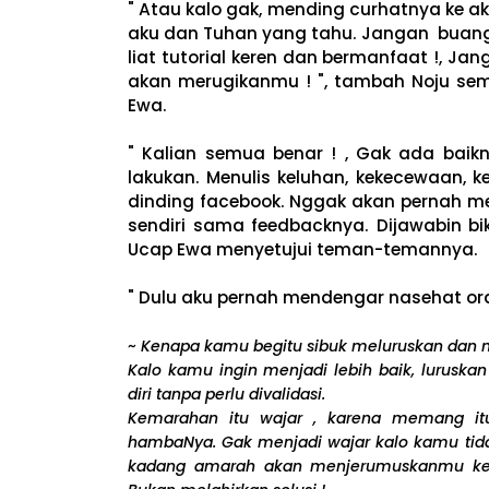
" Atau kalo gak, mending curhatnya ke a
aku dan Tuhan yang tahu. Jangan buang
liat tutorial keren dan bermanfaat !, Ja
akan merugikanmu ! ", tambah Noju se
Ewa.
" Kalian semua benar ! , Gak ada baik
lakukan. Menulis keluhan, kekecewaan,
dinding facebook. Nggak akan pernah me
sendiri sama feedbacknya. Dijawabin bik
Ucap Ewa menyetujui teman-temannya.
" Dulu aku pernah mendengar nasehat or
~
Kenapa kamu begitu sibuk meluruskan dan m
Kalo kamu ingin menjadi lebih baik, luruska
diri tanpa perlu divalidasi.
Kemarahan itu wajar , karena memang it
hambaNya. Gak menjadi wajar kalo kamu tid
kadang amarah akan menjerumuskanmu ke t