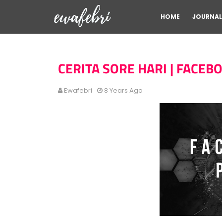
HOME
JOURNAL
CERITA SORE HARI | FACEB
Ewafebri
8 Years Ago