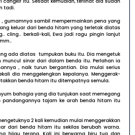
cangkir itu. Sesaat kemudian, terlihat dia sudah
 tadi.
… ?" , gumamnya sambil mempermainkan pena yang
ang keluar dari benda hitam yang terletak diatas
 cling.. berkali-kali, Ewa jadi ragu pingin lanjut
mmm..
ng ada diatas tumpukan buku itu. Dia mengetuk
 muncul sinar dari dalam benda itu. Perlahan ia
nnya , naik turun bergantian. Dia mulai serius
sekali dia menggelengkan kepalanya. Menggerak-
letakkan benda hitam itu ditempatnya semula.
senyum bahagia yang dia tunjukan saat memegang
an pandangannya tajam ke arah benda hitam itu
 mengetuknya 2 kali kemudian mulai menggerakkan
eluar dari benda hitam itu sekilas berubah warna.
a hijau terang. Kali ini berwarna biru tua dan