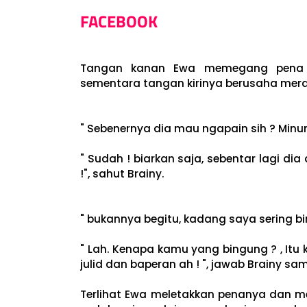
FACEBOOK
Tangan kanan Ewa memegang pena h
sementara tangan kirinya berusaha mera
" Sebenernya dia mau ngapain sih ? Minum
" Sudah ! biarkan saja, sebentar lagi 
!", sahut Brainy.
" bukannya begitu, kadang saya sering bi
" Lah. Kenapa kamu yang bingung ? , It
julid dan baperan ah ! ", jawab Brainy sam
Terlihat Ewa meletakkan penanya dan me