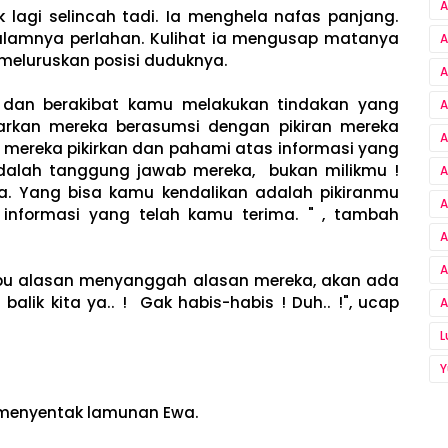
A
k lagi selincah tadi. Ia menghela nafas panjang.
alamnya perlahan. Kulihat ia mengusap matanya
A
 meluruskan posisi duduknya.
A
 dan berakibat kamu melakukan tindakan yang
A
iarkan mereka berasumsi dengan pikiran mereka
A
a mereka pikirkan dan pahami atas informasi yang
 adalah tanggung jawab mereka, bukan milikmu !
A
. Yang bisa kamu kendalikan adalah pikiranmu
A
 informasi yang telah kamu terima. " , tambah
A
A
seribu alasan menyanggah alasan mereka, akan ada
balik kita ya.. ! Gak habis-habis ! Duh.. !", ucap
A
Y
a menyentak lamunan Ewa.