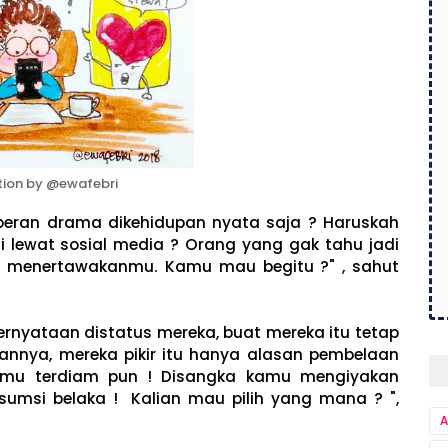
ation by @ewafebri
peran drama dikehidupan nyata saja ? Haruskah
agi lewat sosial media ? Orang yang gak tahu jadi
i menertawakanmu. Kamu mau begitu ?" , sahut
rnyataan distatus mereka, buat mereka itu tetap
nnya, mereka pikir itu hanya alasan pembelaan
Kamu terdiam pun ! Disangka kamu mengiyakan
umsi belaka ! Kalian mau pilih yang mana ? ",
A