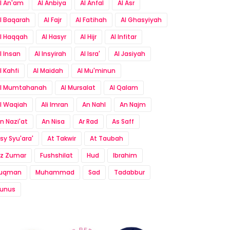
l An'am
Al Anbiya
Al Anfal
Al Asr
l Baqarah
Al Fajr
Al Fatihah
Al Ghasyiyah
l Haqqah
Al Hasyr
Al Hijr
Al Infitar
l Insan
Al Insyirah
Al Isra'
Al Jasiyah
l Kahfi
Al Maidah
Al Mu'minun
l Mumtahanah
Al Mursalat
Al Qalam
l Waqiah
Ali Imran
An Nahl
An Najm
n Nazi'at
An Nisa
Ar Rad
As Saff
sy Syu'ara'
At Takwir
At Taubah
z Zumar
Fushshilat
Hud
Ibrahim
Luqman
Muhammad
Sad
Tadabbur
unus