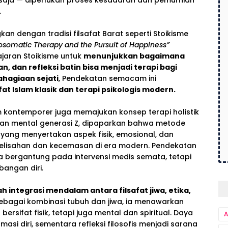
k saja — diperlukan proses kesadaran dan pemurnian
.
gkan dengan tradisi filsafat Barat seperti Stoikisme
osomatic Therapy and the Pursuit of Happiness”
aran Stoikisme untuk
menunjukkan bagaimana
, dan refleksi batin bisa menjadi terapi bagi
hagiaan sejati
, Pendekatan semacam ini
fat Islam klasik dan terapi psikologis modern.
kontemporer juga memajukan konsep terapi holistik
hatan mental generasi Z, dipaparkan bahwa metode
 yang menyertakan aspek fisik, emosional, dan
egelisahan dan kecemasan di era modern. Pendekatan
ya bergantung pada intervensi medis semata, tetapi
angan diri.
ah integrasi mendalam antara filsafat jiwa, etika,
bagai kombinasi tubuh dan jiwa, ia menawarkan
sifat fisik, tetapi juga mental dan spiritual. Daya
A
rmasi diri, sementara refleksi filosofis menjadi sarana