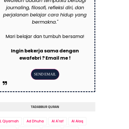
ewafebri adalah tempatku berbagi
journaling, filosofi, refleksi diri, dan
perjalanan belajar cara hidup yang
bermakna."
Mari belajar dan tumbuh bersama!
Ingin bekerja sama dengan
ewafebri ? Email me !
TADABBUR QURAN
L Qiyamah
Ad Dhuha
Al A'raf
Al Alaq