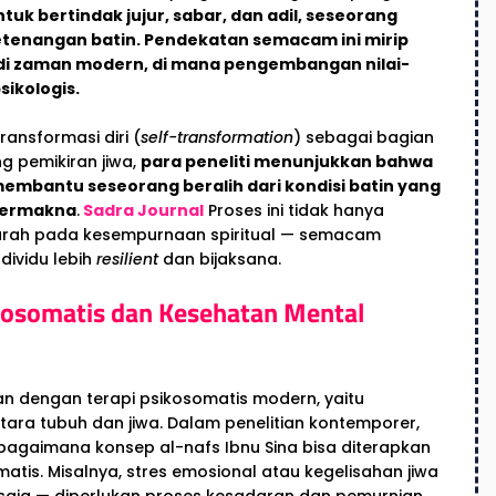
tuk bertindak jujur, sabar, dan adil, seseorang
tenangan batin. Pendekatan semacam ini mirip
 di zaman modern, di mana pengembangan nilai-
sikologis.
transformasi diri (
self-transformation
) sebagai bagian
g pemikiran jiwa,
para peneliti menunjukkan bahwa
membantu seseorang beralih dari kondisi batin yang
bermakna
.
Sadra Journal
Proses ini tidak hanya
arah pada kesempurnaan spiritual — semacam
dividu lebih
resilient
dan bijaksana.
ikosomatis dan Kesehatan Mental
van dengan terapi psikosomatis modern, yaitu
tara tubuh dan jiwa. Dalam penelitian kontemporer,
bagaimana konsep al-nafs Ibnu Sina bisa diterapkan
atis. Misalnya, stres emosional atau kegelisahan jiwa