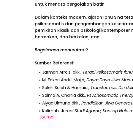
untuk menata pergolakan batin.
Dalam konteks modern, ajaran Ibnu Sina tet
psikosomatis dan pengembangan kesehatan 
pemikiran klasik dan psikologi kontemporer m
bermakna, dan berkelanjutan.
Bagaimana menurutmu?
Sumber Referensi:
Jarman Arroisi dkk.,
Terapi Psikosomatis Ibnu
M. Fakhri Abdul Majid,
Daya-Daya Jiwa Manus
Saleh Saleh & Humaidi,
Transformasi Diri dal
Salma A. Chania dkk.,
Psychosomatic Thera
Alyaa‘Ulmuna dkk.,
Pendidikan Jiwa Generasi 
Kalimah: J
urnal Studi Agama, Konsep Nafs m
Journal