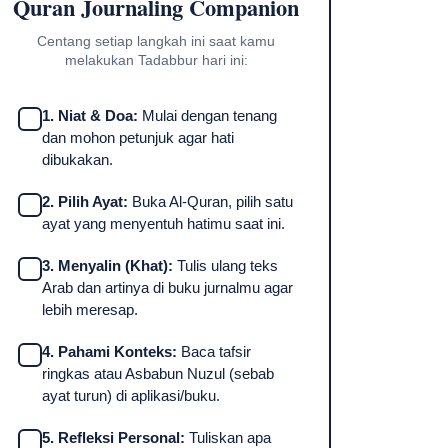
Quran Journaling Companion
Centang setiap langkah ini saat kamu
melakukan Tadabbur hari ini:
1. Niat & Doa:
Mulai dengan tenang
dan mohon petunjuk agar hati
dibukakan.
2. Pilih Ayat:
Buka Al-Quran, pilih satu
ayat yang menyentuh hatimu saat ini.
3. Menyalin (Khat):
Tulis ulang teks
Arab dan artinya di buku jurnalmu agar
lebih meresap.
4. Pahami Konteks:
Baca tafsir
ringkas atau Asbabun Nuzul (sebab
ayat turun) di aplikasi/buku.
5. Refleksi Personal:
Tuliskan apa