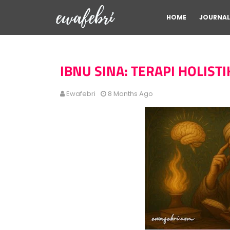
HOME
JOURNAL
IBNU SINA: TERAPI HOLISTI
Ewafebri
8 Months Ago