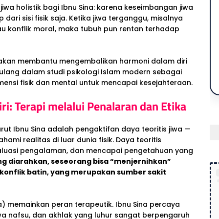
jiwa holistik bagi Ibnu Sina: karena keseimbangan jiwa
ri sisi fisik saja. Ketika jiwa terganggu, misalnya
tau konflik moral, maka tubuh pun rentan terhadap
l akan membantu mengembalikan harmoni dalam diri
 ulang dalam studi psikologi Islam modern sebagai
mensi fisik dan mental untuk mencapai kesejahteraan.
ri: Terapi melalui Penalaran dan Etika
nurut Ibnu Sina adalah pengaktifan daya teoritis jiwa —
i realitas di luar dunia fisik. Daya teoritis
luasi pengalaman, dan mencapai pengetahuan yang
ang diarahkan, seseorang bisa “menjernihkan”
au konflik batin, yang merupakan sumber sakit
tika) memainkan peran terapeutik. Ibnu Sina percaya
wa nafsu, dan akhlak yang luhur sangat berpengaruh