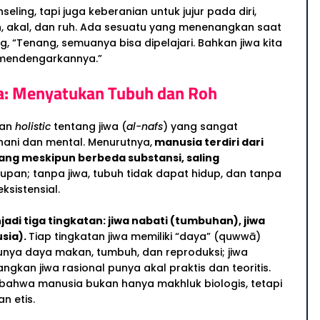
ling, tapi juga keberanian untuk jujur pada diri,
, akal, dan ruh. Ada sesuatu yang menenangkan saat
 “Tenang, semuanya bisa dipelajari. Bahkan jiwa kita
 mendengarkannya.”
ina: Menyatukan Tubuh dan Roh
gan
holistic
tentang jiwa (
al-nafs
) yang sangat
ani dan mental. Menurutnya,
manusia terdiri dari
yang meskipun berbeda substansi, saling
upan; tanpa jiwa, tubuh tidak dapat hidup, dan tanpa
ksistensial.
di tiga tingkatan: jiwa nabati (tumbuhan), jiwa
usia).
Tiap tingkatan jiwa memiliki “daya” (quwwā)
unya daya makan, tumbuh, dan reproduksi; jiwa
gkan jiwa rasional punya akal praktis dan teoritis.
 bahwa manusia bukan hanya makhluk biologis, tetapi
n etis.