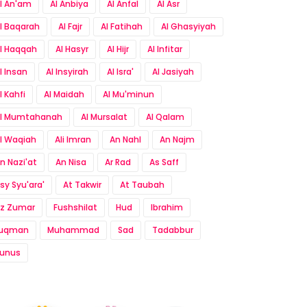
l An'am
Al Anbiya
Al Anfal
Al Asr
l Baqarah
Al Fajr
Al Fatihah
Al Ghasyiyah
l Haqqah
Al Hasyr
Al Hijr
Al Infitar
l Insan
Al Insyirah
Al Isra'
Al Jasiyah
l Kahfi
Al Maidah
Al Mu'minun
l Mumtahanah
Al Mursalat
Al Qalam
l Waqiah
Ali Imran
An Nahl
An Najm
n Nazi'at
An Nisa
Ar Rad
As Saff
sy Syu'ara'
At Takwir
At Taubah
z Zumar
Fushshilat
Hud
Ibrahim
Luqman
Muhammad
Sad
Tadabbur
unus