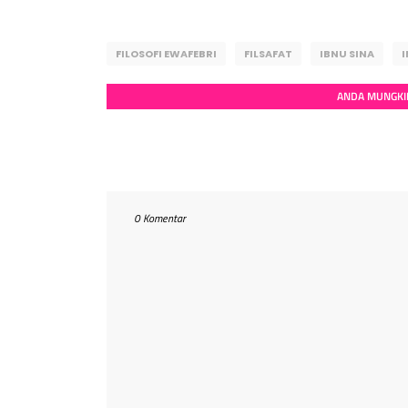
FILOSOFI EWAFEBRI
FILSAFAT
IBNU SINA
I
ANDA MUNGKIN
0 Komentar