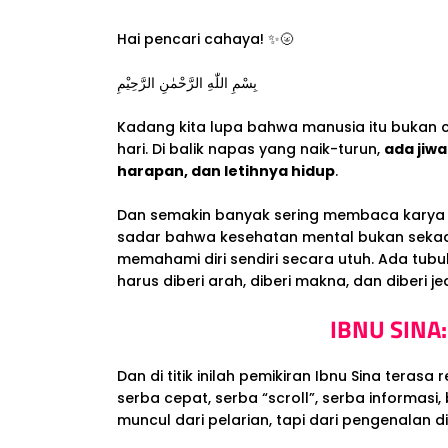
Hai pencari cahaya! ✨🌝
بِسْمِ اللّٰهِ الرَّحْمٰنِ الرَّحِيْمِ
Kadang kita lupa bahwa manusia itu bukan 
hari. Di balik napas yang naik-turun,
ada jiw
harapan, dan letihnya hidup
.
Dan semakin banyak sering membaca karya pa
sadar bahwa kesehatan mental bukan sekada
memahami diri sendiri secara utuh. Ada tubu
harus diberi arah, diberi makna, dan diberi je
IBNU SINA:
Dan di titik inilah pemikiran Ibnu Sina terasa 
serba cepat, serba “scroll”, serba informas
muncul dari pelarian, tapi dari pengenalan 