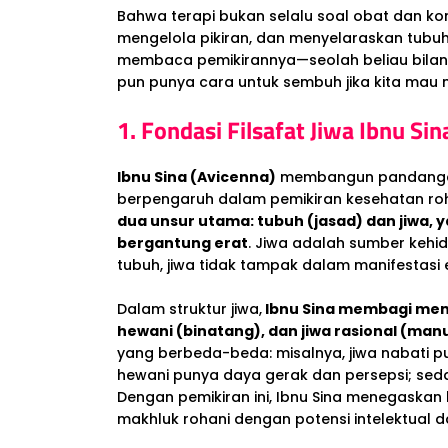
Bahwa terapi bukan selalu soal obat dan konse
mengelola pikiran, dan menyelaraskan tubuh
membaca pemikirannya—seolah beliau bilang,
pun punya cara untuk sembuh jika kita mau
1. Fondasi Filsafat Jiwa Ibnu S
Ibnu Sina (Avicenna)
membangun pandan
berpengaruh dalam pemikiran kesehatan roh
dua unsur utama: tubuh (jasad) dan jiwa, 
bergantung erat
. Jiwa adalah sumber kehid
tubuh, jiwa tidak tampak dalam manifestasi e
Dalam struktur jiwa,
Ibnu Sina membagi menja
hewani (binatang), dan jiwa rasional (man
yang berbeda-beda: misalnya, jiwa nabati p
hewani punya daya gerak dan persepsi; sedan
Dengan pemikiran ini, Ibnu Sina menegaskan
makhluk rohani dengan potensi intelektual da