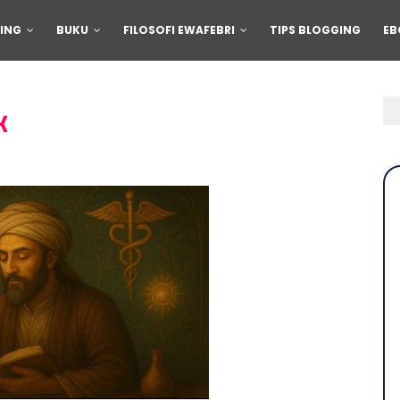
ING
BUKU
FILOSOFI EWAFEBRI
TIPS BLOGGING
EB
K