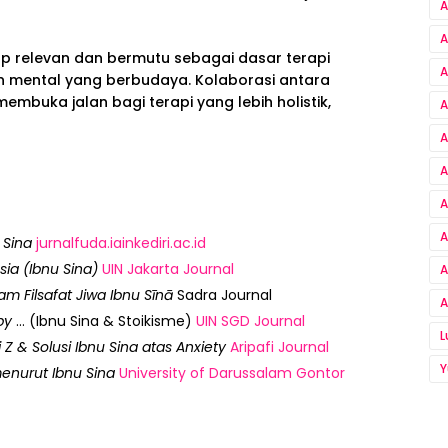
A
A
ap relevan dan bermutu sebagai dasar terapi
A
mental yang berbudaya. Kolaborasi antara
embuka jalan bagi terapi yang lebih holistik,
A
A
A
A
A
 Sina
jurnalfuda.iainkediri.ac.id
ia (Ibnu Sina)
UIN Jakarta Journal
A
am Filsafat Jiwa Ibnu Sīnā
Sadra Journal
A
py
… (Ibnu Sina & Stoikisme)
UIN SGD Journal
Z & Solusi Ibnu Sina atas Anxiety
Aripafi Journal
Y
enurut Ibnu Sina
University of Darussalam Gontor