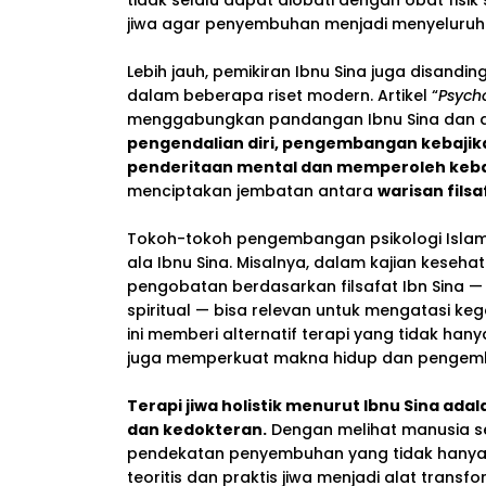
tidak selalu dapat diobati dengan obat fisi
jiwa agar penyembuhan menjadi menyeluruh
Lebih jauh, pemikiran Ibnu Sina juga disandin
dalam beberapa riset modern. Artikel “
Psych
menggabungkan pandangan Ibnu Sina dan aj
pengendalian diri, pengembangan kebajikan
penderitaan mental dan memperoleh keba
menciptakan jembatan antara
warisan filsa
Tokoh-tokoh pengembangan psikologi Islam 
ala Ibnu Sina. Misalnya, dalam kajian kese
pengobatan berdasarkan filsafat Ibn Sina —
spiritual — bisa relevan untuk mengatasi k
ini memberi alternatif terapi yang tidak han
juga memperkuat makna hidup dan pengemb
Terapi jiwa holistik menurut Ibnu Sina adal
dan kedokteran.
Dengan melihat manusia se
pendekatan penyembuhan yang tidak hanya ber
teoritis dan praktis jiwa menjadi alat transfo