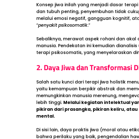
Konsep jiwa inilah yang menjadi dasar terapi 
dan tubuh penting, penyembuhan tidak cukup da
melalui emosi negatif, gangguan kognitif, a
“
penyakit psikosomatik
.”
Sebaliknya, merawat aspek rohani dan aka
manusia. Pendekatan ini kemudian dianalisis
terapi psikosomatis, yang menyelaraskan di
2. Daya Jiwa dan Transformasi Di
Salah satu kunci dari terapi jiwa holistik me
yaitu kemampuan berpikir abstrak dan memaham
memungkinkan manusia merenung, mengeva
lebih tinggi.
Melalui kegiatan intelektual y
pikiran dari prasangka, pikiran keliru, at
mental.
Di sisi lain, daya praktis jiwa (moral atau e
bahwa perilaku yang baik, pengendalian ha