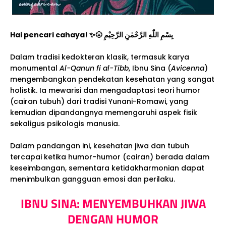
Hai pencari cahaya! ✨🌝 بِسْمِ اللّٰهِ الرَّحْمٰنِ الرَّحِيْمِ
Dalam tradisi kedokteran klasik, termasuk karya
monumental
Al-Qanun fi al-Tibb
, Ibnu Sina (
Avicenna
)
mengembangkan pendekatan kesehatan yang sangat
holistik. Ia mewarisi dan mengadaptasi teori humor
(cairan tubuh) dari tradisi Yunani-Romawi, yang
kemudian dipandangnya memengaruhi aspek fisik
sekaligus psikologis manusia.
Dalam pandangan ini, kesehatan jiwa dan tubuh
tercapai ketika humor-humor (cairan) berada dalam
keseimbangan, sementara ketidakharmonian dapat
menimbulkan gangguan emosi dan perilaku.
IBNU SINA: MENYEMBUHKAN JIWA
DENGAN HUMOR