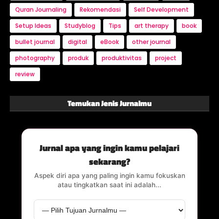
Quran Journaling
Rekomendasi
Self Development
Setup Ideas
Studyblog
Tips
art therapy
book
bullet journal
digital
eBook
other journal
photography
produk
produktivitas
project
review
Temukan Jenis Jurnalmu
Jurnal apa yang ingin kamu pelajari
sekarang?
Aspek diri apa yang paling ingin kamu fokuskan
atau tingkatkan saat ini adalah...