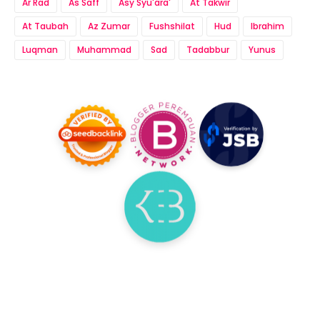
Ar Rad
As Saff
Asy Syu'ara'
At Takwir
At Taubah
Az Zumar
Fushshilat
Hud
Ibrahim
Luqman
Muhammad
Sad
Tadabbur
Yunus