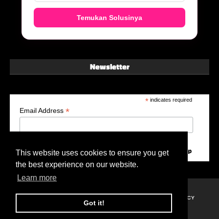
Temukan Solusinya
Newsletter
*
indicates required
*
Email Address
This website uses cookies to ensure you get
the best experience on our website.
Learn more
HOME
ABOUT ME
DISCLAIMER
PRIVACY POLICY
Got it!
Created By
Blogger
| Distributed By
Gooyaabi