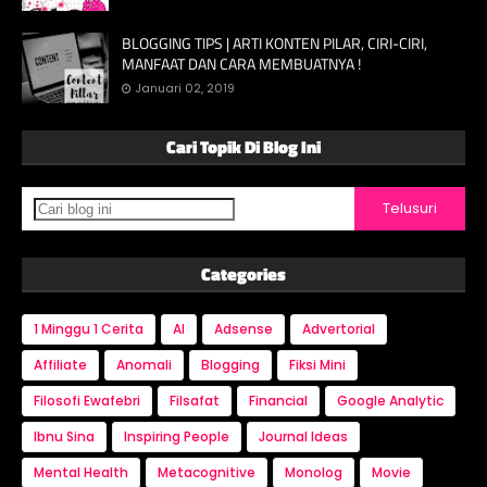
BLOGGING TIPS | ARTI KONTEN PILAR, CIRI-CIRI,
MANFAAT DAN CARA MEMBUATNYA !
Januari 02, 2019
Cari Topik Di Blog Ini
Categories
1 Minggu 1 Cerita
AI
Adsense
Advertorial
Affiliate
Anomali
Blogging
Fiksi Mini
Filosofi Ewafebri
Filsafat
Financial
Google Analytic
Ibnu Sina
Inspiring People
Journal Ideas
Mental Health
Metacognitive
Monolog
Movie