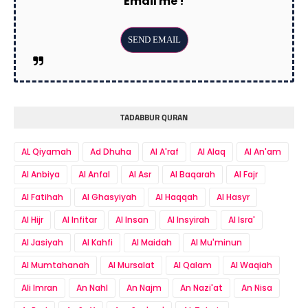
Email me !
TADABBUR QURAN
AL Qiyamah
Ad Dhuha
Al A'raf
Al Alaq
Al An'am
Al Anbiya
Al Anfal
Al Asr
Al Baqarah
Al Fajr
Al Fatihah
Al Ghasyiyah
Al Haqqah
Al Hasyr
Al Hijr
Al Infitar
Al Insan
Al Insyirah
Al Isra'
Al Jasiyah
Al Kahfi
Al Maidah
Al Mu'minun
Al Mumtahanah
Al Mursalat
Al Qalam
Al Waqiah
Ali Imran
An Nahl
An Najm
An Nazi'at
An Nisa