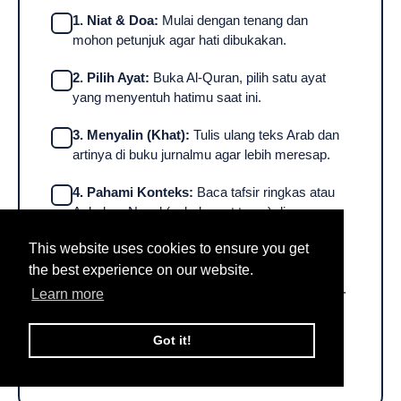
1. Niat & Doa:
Mulai dengan tenang dan
mohon petunjuk agar hati dibukakan.
2. Pilih Ayat:
Buka Al-Quran, pilih satu ayat
yang menyentuh hatimu saat ini.
3. Menyalin (Khat):
Tulis ulang teks Arab dan
artinya di buku jurnalmu agar lebih meresap.
4. Pahami Konteks:
Baca tafsir ringkas atau
Asbabun Nuzul (sebab ayat turun) di
aplikasi/buku.
This website uses cookies to ensure you get
5. Refleksi Personal:
Tuliskan apa hubungan
the best experience on our website.
pesan ayat ini dengan kondisi hidupmu saat ini.
Learn more
6. Aksi Nyata (Amalan):
Tulis 1 langkah kecil
Got it!
yang bisa kamu praktikkan setelah
merenungkan ayat ini.