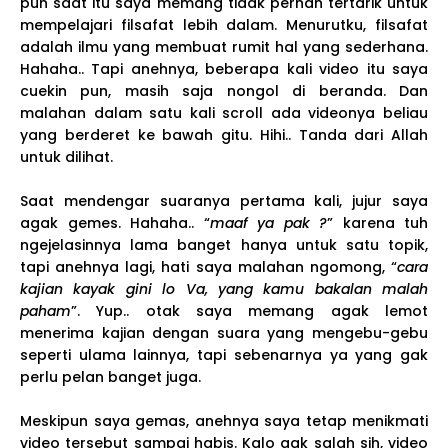
pun saat itu saya memang tidak pernah tertarik untuk
mempelajari filsafat lebih dalam. Menurutku, filsafat
adalah ilmu yang membuat rumit hal yang sederhana.
Hahaha.. Tapi anehnya, beberapa kali video itu saya
cuekin pun, masih saja nongol di beranda. Dan
malahan dalam satu kali scroll ada videonya beliau
yang berderet ke bawah gitu. Hihi.. Tanda dari Allah
untuk dilihat.
Saat mendengar suaranya pertama kali, jujur saya
agak gemes. Hahaha.. “
maaf ya pak ?
” karena tuh
ngejelasinnya lama banget hanya untuk satu topik,
tapi anehnya lagi, hati saya malahan ngomong, “
cara
kajian kayak gini lo Va, yang kamu bakalan malah
paham
”. Yup.. otak saya memang agak lemot
menerima kajian dengan suara yang mengebu-gebu
seperti ulama lainnya, tapi sebenarnya ya yang gak
perlu pelan banget juga.
Meskipun saya gemas, anehnya saya tetap menikmati
video tersebut sampai habis. Kalo gak salah sih, video