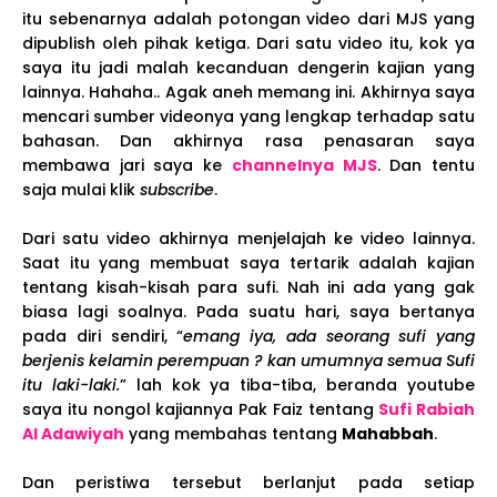
itu sebenarnya adalah potongan video dari MJS yang
dipublish oleh pihak ketiga. Dari satu video itu, kok ya
saya itu jadi malah kecanduan dengerin kajian yang
lainnya. Hahaha.. Agak aneh memang ini. Akhirnya saya
mencari sumber videonya yang lengkap terhadap satu
bahasan. Dan akhirnya rasa penasaran saya
membawa jari saya ke
channelnya MJS
. Dan tentu
saja mulai klik
subscribe
.
Dari satu video akhirnya menjelajah ke video lainnya.
Saat itu yang membuat saya tertarik adalah kajian
tentang kisah-kisah para sufi. Nah ini ada yang gak
biasa lagi soalnya. Pada suatu hari, saya bertanya
pada diri sendiri, “
emang iya, ada seorang sufi yang
berjenis kelamin perempuan ? kan umumnya semua Sufi
itu laki-laki.
” lah kok ya tiba-tiba, beranda youtube
saya itu nongol kajiannya Pak Faiz tentang
Sufi Rabiah
Al Adawiyah
yang membahas tentang
Mahabbah
.
Dan peristiwa tersebut berlanjut pada setiap