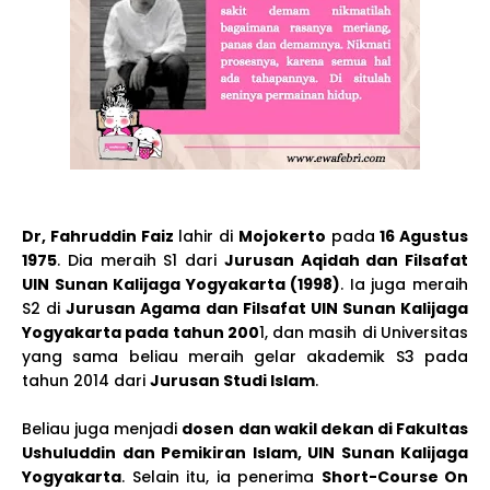
Dr, Fahruddin Faiz
lahir di
Mojokerto
pada
16 Agustus
1975
. Dia meraih S1 dari
Jurusan Aqidah dan Filsafat
UIN Sunan Kalijaga Yogyakarta (1998)
. Ia juga meraih
S2 di
Jurusan Agama dan Filsafat UIN Sunan Kalijaga
Yogyakarta pada tahun 200
1, dan masih di Universitas
yang sama beliau meraih gelar akademik S3 pada
tahun 2014 dari
Jurusan Studi Islam
.
Beliau juga menjadi
dosen dan wakil dekan di Fakultas
Ushuluddin dan Pemikiran Islam, UIN Sunan Kalijaga
Yogyakarta
. Selain itu, ia penerima
Short-Course On