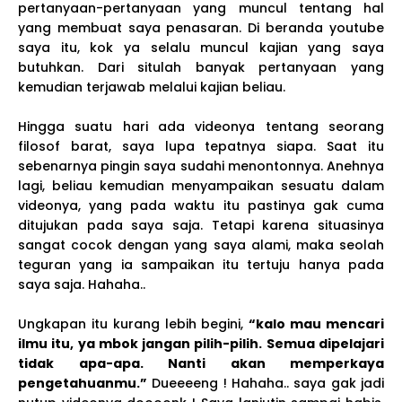
pertanyaan-pertanyaan yang muncul tentang hal
yang membuat saya penasaran. Di beranda youtube
saya itu, kok ya selalu muncul kajian yang saya
butuhkan. Dari situlah banyak pertanyaan yang
kemudian terjawab melalui kajian beliau.
Hingga suatu hari ada videonya tentang seorang
filosof barat, saya lupa tepatnya siapa. Saat itu
sebenarnya pingin saya sudahi menontonnya. Anehnya
lagi, beliau kemudian menyampaikan sesuatu dalam
videonya, yang pada waktu itu pastinya gak cuma
ditujukan pada saya saja. Tetapi karena situasinya
sangat cocok dengan yang saya alami, maka seolah
teguran yang ia sampaikan itu tertuju hanya pada
saya saja. Hahaha..
Ungkapan itu kurang lebih begini,
“kalo mau mencari
ilmu itu, ya mbok jangan pilih-pilih. Semua dipelajari
tidak apa-apa. Nanti akan memperkaya
pengetahuanmu.”
Dueeeeng ! Hahaha.. saya gak jadi