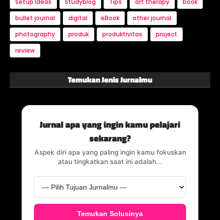
Setup Ideas
Studyblog
Tips
art therapy
book
bullet journal
digital
eBook
other journal
photography
produk
produktivitas
project
review
Temukan Jenis Jurnalmu
Jurnal apa yang ingin kamu pelajari
sekarang?
Aspek diri apa yang paling ingin kamu fokuskan
atau tingkatkan saat ini adalah...
Temukan Solusinya