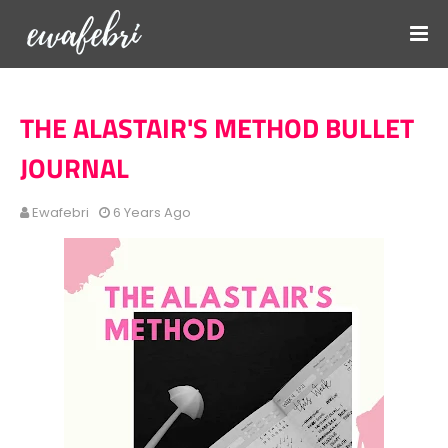
THE ALASTAIR'S METHOD BULLET
JOURNAL
Ewafebri
6 Years Ago