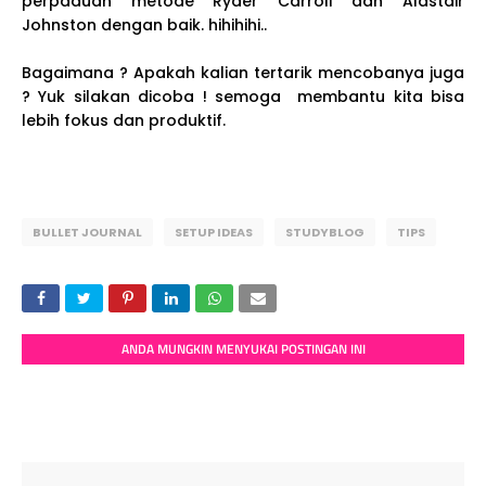
perpaduan metode Ryder Carroll dan Alastair
Johnston dengan baik. hihihihi..
Bagaimana ? Apakah kalian tertarik mencobanya juga
? Yuk silakan dicoba ! semoga membantu kita bisa
lebih fokus dan produktif.
BULLET JOURNAL
SETUP IDEAS
STUDYBLOG
TIPS
ANDA MUNGKIN MENYUKAI POSTINGAN INI