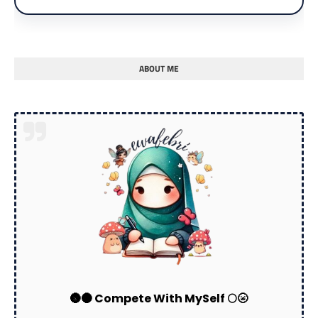
ABOUT ME
🌚🌑 Compete With MySelf 🌕🌝