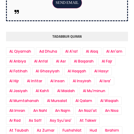
TADABBUR QURAN
AL Qiyamah
Ad Dhuha
Al A'raf
Al Alaq
Al An'am
Al Anbiya
Al Anfal
Al Asr
Al Baqarah
Al Fajr
Al Fatihah
Al Ghasyiyah
Al Haqqah
Al Hasyr
Al Hijr
Al Infitar
Al Insan
Al Insyirah
Al Isra'
Al Jasiyah
Al Kahfi
Al Maidah
Al Mu'minun
Al Mumtahanah
Al Mursalat
Al Qalam
Al Waqiah
Ali Imran
An Nahl
An Najm
An Nazi'at
An Nisa
Ar Rad
As Saff
Asy Syu'ara'
At Takwir
At Taubah
Az Zumar
Fushshilat
Hud
Ibrahim