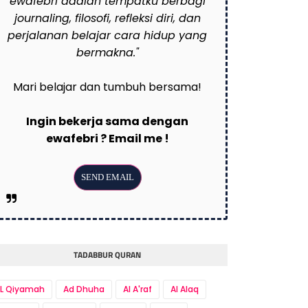
ewafebri adalah tempatku berbagi
journaling, filosofi, refleksi diri, dan
perjalanan belajar cara hidup yang
bermakna."
Mari belajar dan tumbuh bersama!
Ingin bekerja sama dengan
ewafebri ? Email me !
TADABBUR QURAN
L Qiyamah
Ad Dhuha
Al A'raf
Al Alaq