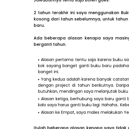
Jawabannya tentu saja Boleh gaes.
2 tahun terakhir ini saya menggunakan B
kosong dari tahun sebelumnya, untuk tahun b
baru.
Ada beberapa alasan kenapa saya masin
berganti tahun.
Alasan pertama tentu saja karena buku s
kok sayang banget ganti buku baru padahal
banget ini.
Yang kedua adalah karena banyak catatan
dengan project di tahun berikutnya. Darip
butuhkan, mendingan saya melanjutak buku
Alasan ketiga, berhubung saya baru ganti 
kalo saya harus ganti buku lagi. Hahaha.. Keb
Alasan ke Empat, saya males melakukan Year
Itulah beberapa alasan kenapa saya tidak