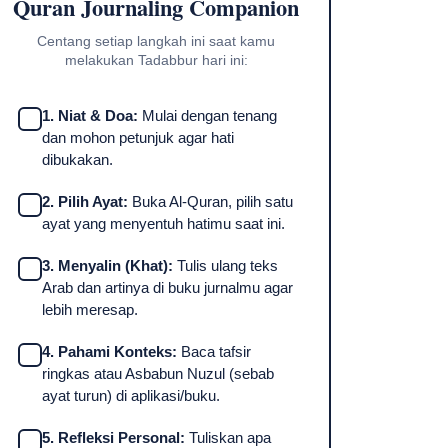
Quran Journaling Companion
Centang setiap langkah ini saat kamu
melakukan Tadabbur hari ini:
1. Niat & Doa:
Mulai dengan tenang
dan mohon petunjuk agar hati
dibukakan.
2. Pilih Ayat:
Buka Al-Quran, pilih satu
ayat yang menyentuh hatimu saat ini.
3. Menyalin (Khat):
Tulis ulang teks
Arab dan artinya di buku jurnalmu agar
lebih meresap.
4. Pahami Konteks:
Baca tafsir
ringkas atau Asbabun Nuzul (sebab
ayat turun) di aplikasi/buku.
5. Refleksi Personal:
Tuliskan apa