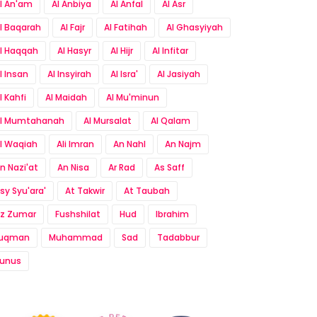
l An'am
Al Anbiya
Al Anfal
Al Asr
l Baqarah
Al Fajr
Al Fatihah
Al Ghasyiyah
l Haqqah
Al Hasyr
Al Hijr
Al Infitar
l Insan
Al Insyirah
Al Isra'
Al Jasiyah
l Kahfi
Al Maidah
Al Mu'minun
l Mumtahanah
Al Mursalat
Al Qalam
l Waqiah
Ali Imran
An Nahl
An Najm
n Nazi'at
An Nisa
Ar Rad
As Saff
sy Syu'ara'
At Takwir
At Taubah
z Zumar
Fushshilat
Hud
Ibrahim
Luqman
Muhammad
Sad
Tadabbur
unus