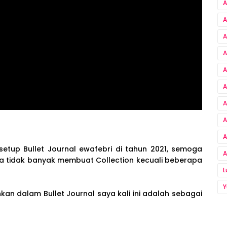
A
A
A
A
A
A
A
A
A
etup Bullet Journal ewafebri di tahun 2021, semoga
A
 saya tidak banyak membuat Collection kecuali beberapa
Y
n dalam Bullet Journal saya kali ini adalah sebagai