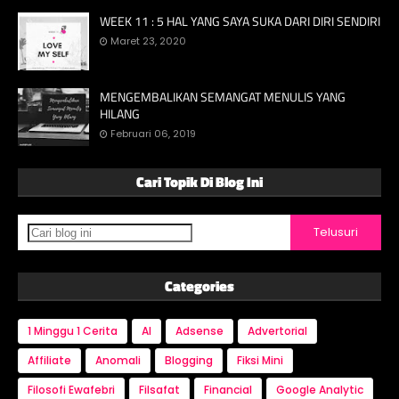
WEEK 11 : 5 HAL YANG SAYA SUKA DARI DIRI SENDIRI
Maret 23, 2020
MENGEMBALIKAN SEMANGAT MENULIS YANG
HILANG
Februari 06, 2019
Cari Topik Di Blog Ini
Categories
1 Minggu 1 Cerita
AI
Adsense
Advertorial
Affiliate
Anomali
Blogging
Fiksi Mini
Filosofi Ewafebri
Filsafat
Financial
Google Analytic