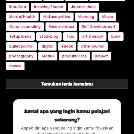
Ibnu Sina
Inspiring People
Journal Ideas
Mental Health
Metacognitive
Monolog
Movie
Quran Journaling
Rekomendasi
Self Development
Setup Ideas
Studyblog
Tips
art therapy
book
bullet journal
digital
eBook
other journal
photography
produk
produktivitas
project
review
Temukan Jenis Jurnalmu
Jurnal apa yang ingin kamu pelajari
sekarang?
Aspek diri apa yang paling ingin kamu fokuskan
atau tingkatkan saat ini adalah...