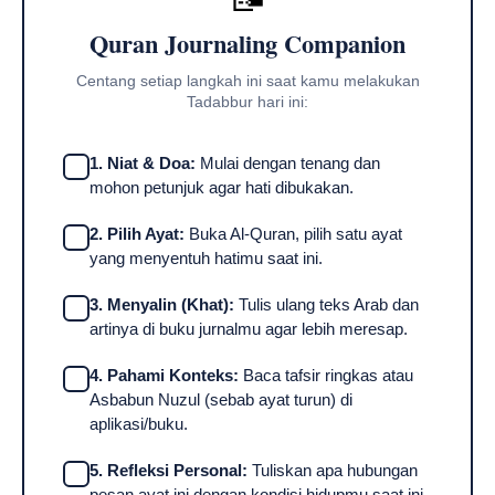
Quran Journaling Companion
Centang setiap langkah ini saat kamu melakukan
Tadabbur hari ini:
1. Niat & Doa:
Mulai dengan tenang dan
mohon petunjuk agar hati dibukakan.
2. Pilih Ayat:
Buka Al-Quran, pilih satu ayat
yang menyentuh hatimu saat ini.
3. Menyalin (Khat):
Tulis ulang teks Arab dan
artinya di buku jurnalmu agar lebih meresap.
4. Pahami Konteks:
Baca tafsir ringkas atau
Asbabun Nuzul (sebab ayat turun) di
aplikasi/buku.
5. Refleksi Personal:
Tuliskan apa hubungan
pesan ayat ini dengan kondisi hidupmu saat ini.