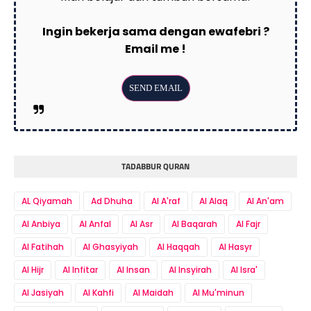
Ingin bekerja sama dengan ewafebri ?
Email me !
TADABBUR QURAN
AL Qiyamah
Ad Dhuha
Al A'raf
Al Alaq
Al An'am
Al Anbiya
Al Anfal
Al Asr
Al Baqarah
Al Fajr
Al Fatihah
Al Ghasyiyah
Al Haqqah
Al Hasyr
Al Hijr
Al Infitar
Al Insan
Al Insyirah
Al Isra'
Al Jasiyah
Al Kahfi
Al Maidah
Al Mu'minun