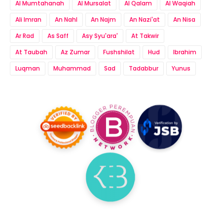
Al Mumtahanah
Al Mursalat
Al Qalam
Al Waqiah
Ali Imran
An Nahl
An Najm
An Nazi'at
An Nisa
Ar Rad
As Saff
Asy Syu'ara'
At Takwir
At Taubah
Az Zumar
Fushshilat
Hud
Ibrahim
Luqman
Muhammad
Sad
Tadabbur
Yunus