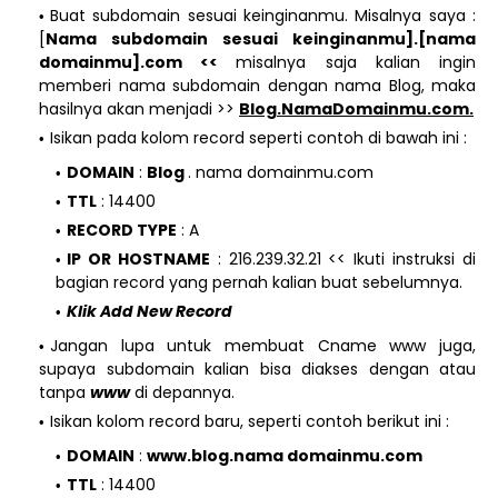
Buat subdomain sesuai keinginanmu. Misalnya saya :
[
Nama subdomain sesuai keinginanmu].[nama
domainmu].com <<
misalnya saja kalian ingin
memberi nama subdomain dengan nama Blog, maka
hasilnya akan menjadi >>
Blog.NamaDomainmu.com.
Isikan pada kolom record seperti contoh di bawah ini :
DOMAIN
:
Blog
. nama domainmu.com
TTL
: 14400
RECORD TYPE
: A
IP OR HOSTNAME
: 216.239.32.21 << Ikuti instruksi di
bagian record yang pernah kalian buat sebelumnya.
Klik Add New Record
Jangan lupa untuk membuat Cname www juga,
supaya subdomain kalian bisa diakses dengan atau
tanpa
www
di depannya.
Isikan kolom record baru, seperti contoh berikut ini :
DOMAIN
:
www.blog.nama domainmu.com
TTL
: 14400